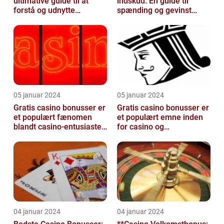
ultimative guide til at
indskud: En guide til
forstå og udnytte
spænding og gevinst
casinobonusser
uden at risikere dine egne
penge
05 januar 2024
05 januar 2024
Gratis casino bonusser er
Gratis casino bonusser er
et populært fænomen
et populært emne inden
blandt casino-entusiaster,
for casino og
da de tilbyder spillerne
spilverdenen
mu...
04 januar 2024
04 januar 2024