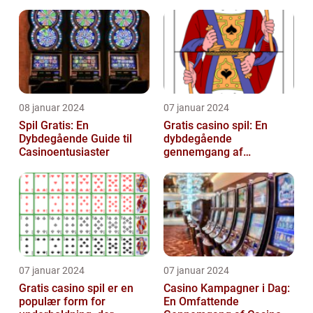
spilentusiaster
08 januar 2024
07 januar 2024
Spil Gratis: En
Gratis casino spil: En
Dybdegående Guide til
dybdegående
Casinoentusiaster
gennemgang af
mulighederne for at spille
gratis
07 januar 2024
07 januar 2024
Gratis casino spil er en
Casino Kampagner i Dag:
populær form for
En Omfattende