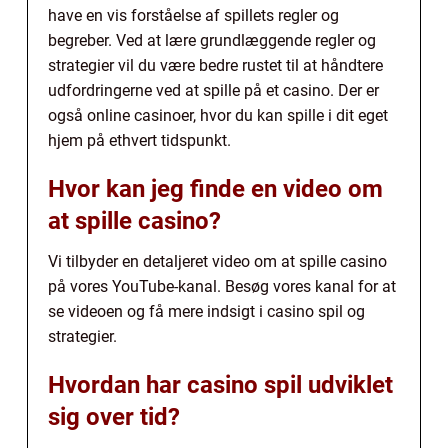
have en vis forståelse af spillets regler og
begreber. Ved at lære grundlæggende regler og
strategier vil du være bedre rustet til at håndtere
udfordringerne ved at spille på et casino. Der er
også online casinoer, hvor du kan spille i dit eget
hjem på ethvert tidspunkt.
Hvor kan jeg finde en video om
at spille casino?
Vi tilbyder en detaljeret video om at spille casino
på vores YouTube-kanal. Besøg vores kanal for at
se videoen og få mere indsigt i casino spil og
strategier.
Hvordan har casino spil udviklet
sig over tid?