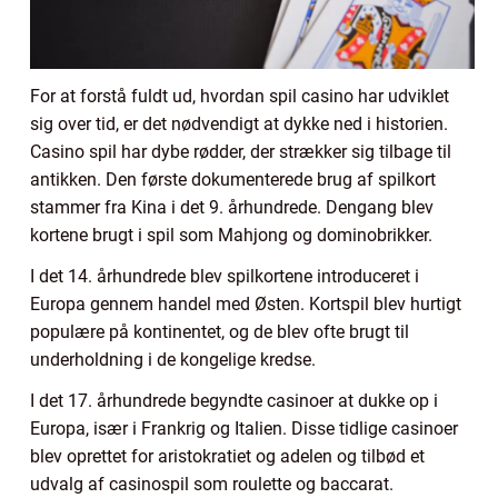
For at forstå fuldt ud, hvordan spil casino har udviklet
sig over tid, er det nødvendigt at dykke ned i historien.
Casino spil har dybe rødder, der strækker sig tilbage til
antikken. Den første dokumenterede brug af spilkort
stammer fra Kina i det 9. århundrede. Dengang blev
kortene brugt i spil som Mahjong og dominobrikker.
I det 14. århundrede blev spilkortene introduceret i
Europa gennem handel med Østen. Kortspil blev hurtigt
populære på kontinentet, og de blev ofte brugt til
underholdning i de kongelige kredse.
I det 17. århundrede begyndte casinoer at dukke op i
Europa, især i Frankrig og Italien. Disse tidlige casinoer
blev oprettet for aristokratiet og adelen og tilbød et
udvalg af casinospil som roulette og baccarat.