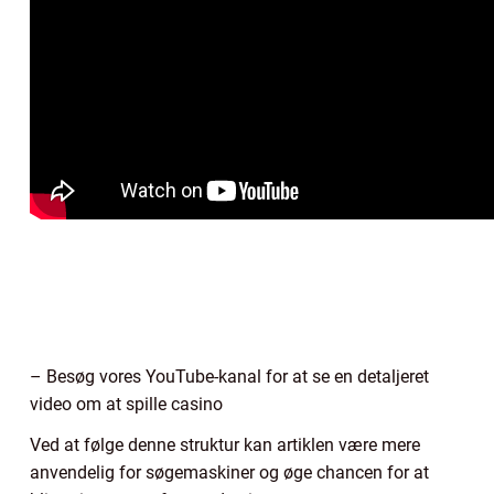
– Besøg vores YouTube-kanal for at se en detaljeret
video om at spille casino
Ved at følge denne struktur kan artiklen være mere
anvendelig for søgemaskiner og øge chancen for at