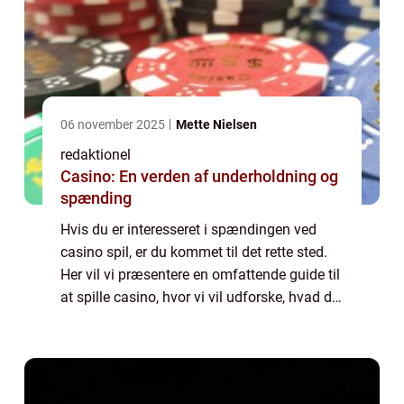
06 november 2025
Mette Nielsen
redaktionel
Casino: En verden af underholdning og
spænding
Hvis du er interesseret i spændingen ved
casino spil, er du kommet til det rette sted.
Her vil vi præsentere en omfattende guide til
at spille casino, hvor vi vil udforske, hvad der
er vigtigt at vide for enhver, der ønsker at
dykke ned i denne verde...