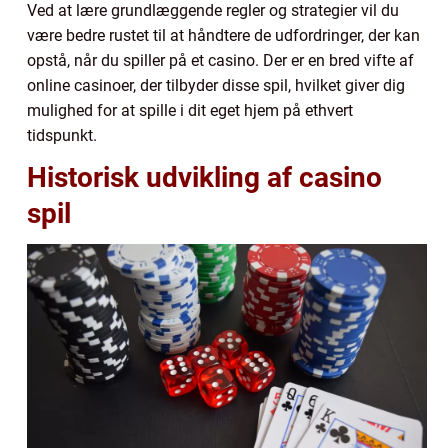
Ved at lære grundlæggende regler og strategier vil du
være bedre rustet til at håndtere de udfordringer, der kan
opstå, når du spiller på et casino. Der er en bred vifte af
online casinoer, der tilbyder disse spil, hvilket giver dig
mulighed for at spille i dit eget hjem på ethvert
tidspunkt.
Historisk udvikling af casino
spil