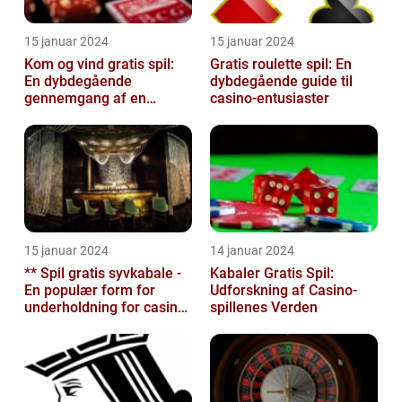
15 januar 2024
15 januar 2024
Kom og vind gratis spil:
Gratis roulette spil: En
En dybdegående
dybdegående guide til
gennemgang af en
casino-entusiaster
populær måde at nyde
casino-oplevelsen
15 januar 2024
14 januar 2024
** Spil gratis syvkabale -
Kabaler Gratis Spil:
En populær form for
Udforskning af Casino-
underholdning for casino-
spillenes Verden
og spilentusiaster**