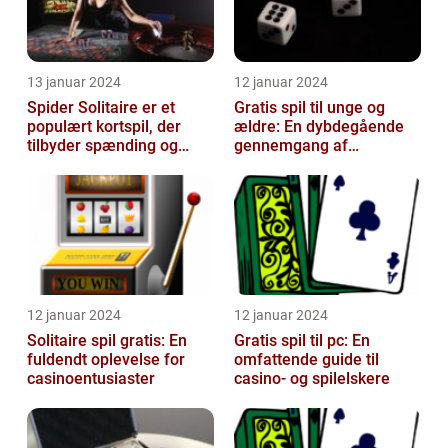
13 januar 2024
12 januar 2024
Spider Solitaire er et
Gratis spil til unge og
populært kortspil, der
ældre: En dybdegående
tilbyder spænding og
gennemgang af
underholdning til spillere
underholdning til alle
over h...
aldre
12 januar 2024
12 januar 2024
Solitaire spil gratis: En
Gratis spil til pc: En
fuldendt oplevelse for
omfattende guide til
casinoentusiaster
casino- og spilelskere