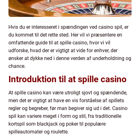
Hvis du er interesseret i spændingen ved casino spil, er
du kommet til det rette sted. Her vil vi præsentere en
omfattende guide til at spille casino, hvor vi vil
udforske, hvad der er vigtigt at vide for enhver, der
ønsker at dykke ned i denne verden af underholdning og
chance.
Introduktion til at spille casino
At spille casino kan være utroligt sjovt og spændende,
men det er vigtigt at have en vis forståelse af spillets
regler og begreber, før man begiver sig ud i det. Casino
spil kan variere meget i form og stil, fra traditionelle
kortspil som blackjack og poker til populære
spilleautomater og roulette.