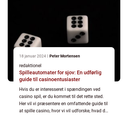
18 januar 2024
Peter Mortensen
redaktionel
Spilleautomater for sjov: En udførlig
guide til casinoentusiaster
Hvis du er interesseret i spændingen ved
casino spil, er du kommet til det rette sted.
Her vil vi præsentere en omfattende guide til
at spille casino, hvor vi vil udforske, hvad der
er vigtigt at vide for enhver, der ønsker at
dykke ned i denne verde...