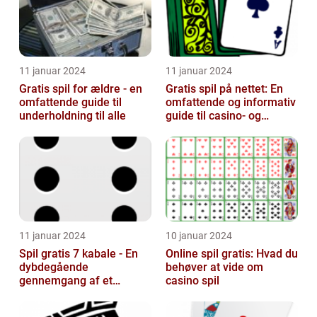
11 januar 2024
11 januar 2024
Gratis spil for ældre - en
Gratis spil på nettet: En
omfattende guide til
omfattende og informativ
underholdning til alle
guide til casino- og
spilentusiaster
11 januar 2024
10 januar 2024
Spil gratis 7 kabale - En
Online spil gratis: Hvad du
dybdegående
behøver at vide om
gennemgang af et
casino spil
populært casino spil