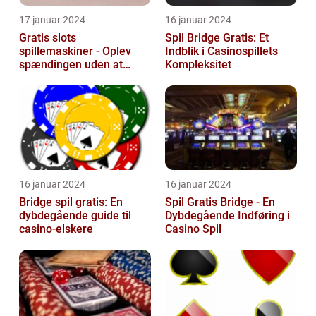
17 januar 2024
16 januar 2024
Gratis slots
Spil Bridge Gratis: Et
spillemaskiner - Oplev
Indblik i Casinospillets
spændingen uden at
Kompleksitet
tømme lommen
16 januar 2024
16 januar 2024
Bridge spil gratis: En
Spil Gratis Bridge - En
dybdegående guide til
Dybdegående Indføring i
casino-elskere
Casino Spil