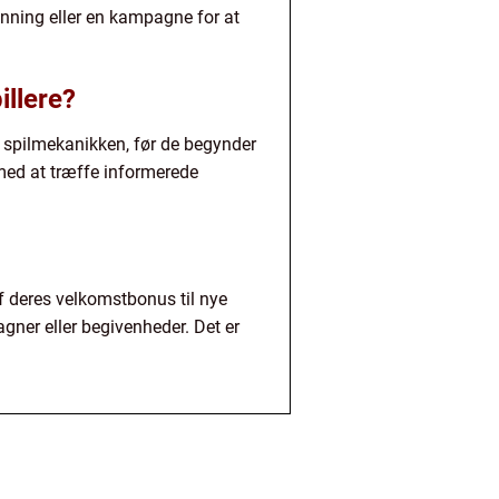
ønning eller en kampagne for at
illere?
ed spilmekanikken, før de begynder
 med at træffe informerede
af deres velkomstbonus til nye
gner eller begivenheder. Det er