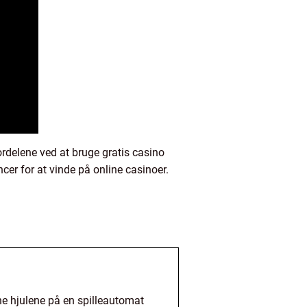
ordelene ved at bruge gratis casino
cer for at vinde på online casinoer.
nne hjulene på en spilleautomat