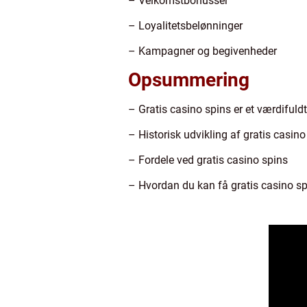
– Velkomstbonusser
– Loyalitetsbelønninger
– Kampagner og begivenheder
Opsummering
– Gratis casino spins er et værdifuldt 
– Historisk udvikling af gratis casino
– Fordele ved gratis casino spins
– Hvordan du kan få gratis casino s