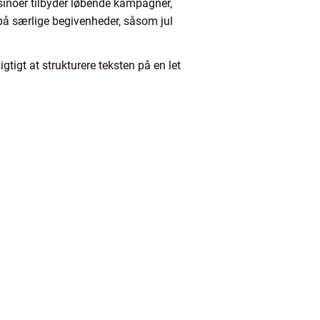
asinoer tilbyder løbende kampagner,
 på særlige begivenheder, såsom jul
gtigt at strukturere teksten på en let