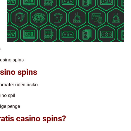
s
casino spins
asino spins
tomater uden risiko
ino spil
gtige penge
atis casino spins?