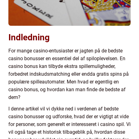
Indledning
For mange casino-entusiaster er jagten på de bedste
casino bonusser en essentiel del af spiloplevelsen. En
casino bonus kan tilbyde ekstra spillemuligheder,
forbedret indskudsmatching eller endda gratis spins på
populære spilleautomater. Men hvad er egentlig en
casino bonus, og hvordan kan man finde de bedste af
dem?
I denne artikel vil vi dykke ned i verdenen af bedste
casino bonusser og udforske, hvad der er vigtigt at vide
for personer, som generelt er interesseret i casino spil. Vi
vil også tage et historisk tilbageblik på, hvordan disse