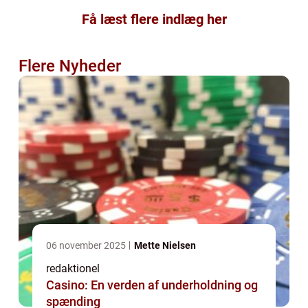
Få læst flere indlæg her
Flere Nyheder
06 november 2025
Mette Nielsen
redaktionel
Casino: En verden af underholdning og
spænding