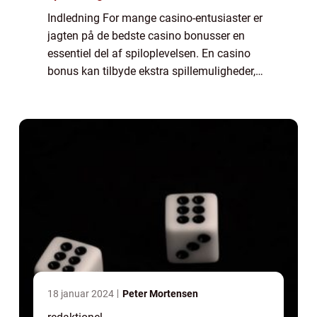
Indledning For mange casino-entusiaster er
jagten på de bedste casino bonusser en
essentiel del af spiloplevelsen. En casino
bonus kan tilbyde ekstra spillemuligheder,
forbedret indskudsmatching eller endda
gratis spins på populære spilleautomater.
M...
18 januar 2024
Peter Mortensen