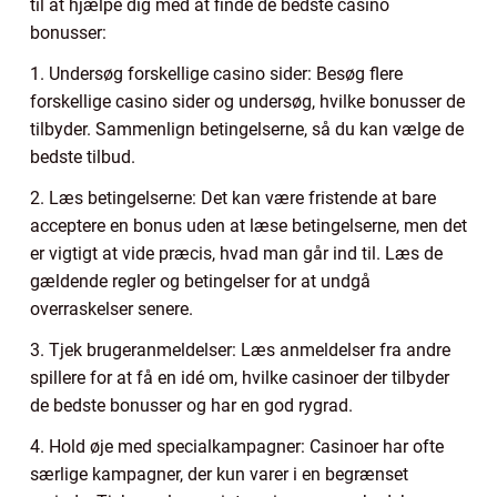
til at hjælpe dig med at finde de bedste casino
bonusser:
1. Undersøg forskellige casino sider: Besøg flere
forskellige casino sider og undersøg, hvilke bonusser de
tilbyder. Sammenlign betingelserne, så du kan vælge de
bedste tilbud.
2. Læs betingelserne: Det kan være fristende at bare
acceptere en bonus uden at læse betingelserne, men det
er vigtigt at vide præcis, hvad man går ind til. Læs de
gældende regler og betingelser for at undgå
overraskelser senere.
3. Tjek brugeranmeldelser: Læs anmeldelser fra andre
spillere for at få en idé om, hvilke casinoer der tilbyder
de bedste bonusser og har en god rygrad.
4. Hold øje med specialkampagner: Casinoer har ofte
særlige kampagner, der kun varer i en begrænset