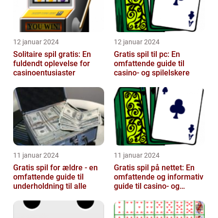
12 januar 2024
12 januar 2024
Solitaire spil gratis: En
Gratis spil til pc: En
fuldendt oplevelse for
omfattende guide til
casinoentusiaster
casino- og spilelskere
11 januar 2024
11 januar 2024
Gratis spil for ældre - en
Gratis spil på nettet: En
omfattende guide til
omfattende og informativ
underholdning til alle
guide til casino- og
spilentusiaster