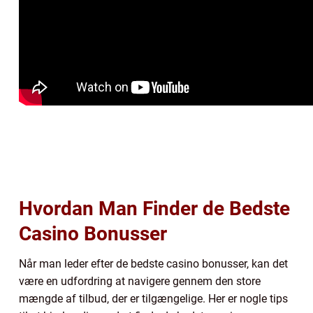
Hvordan Man Finder de Bedste
Casino Bonusser
Når man leder efter de bedste casino bonusser, kan det
være en udfordring at navigere gennem den store
mængde af tilbud, der er tilgængelige. Her er nogle tips