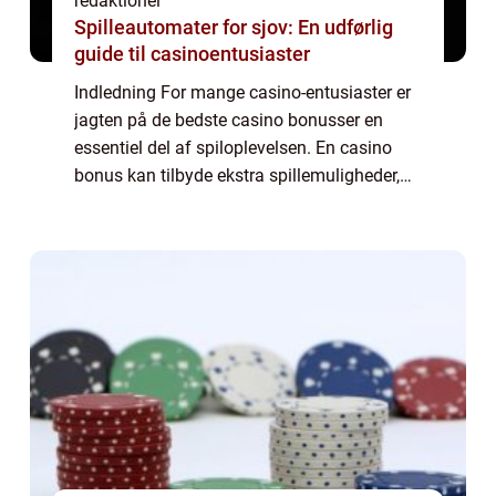
redaktionel
Spilleautomater for sjov: En udførlig
guide til casinoentusiaster
Indledning For mange casino-entusiaster er
jagten på de bedste casino bonusser en
essentiel del af spiloplevelsen. En casino
bonus kan tilbyde ekstra spillemuligheder,
forbedret indskudsmatching eller endda
gratis spins på populære spilleautomater.
M...