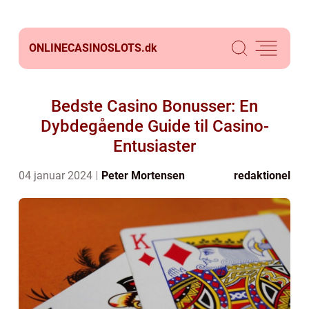
ONLINECASINOSLOTS.
dk
Bedste Casino Bonusser: En
Dybdegående Guide til Casino-
Entusiaster
04 januar 2024
Peter Mortensen
redaktionel