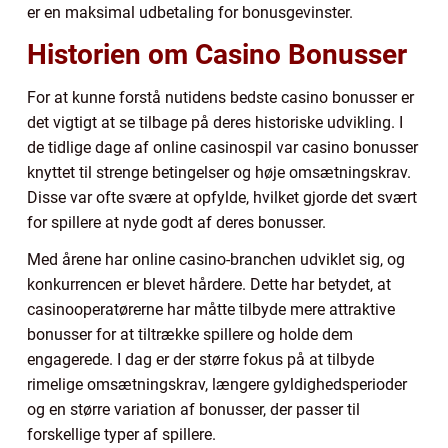
er en maksimal udbetaling for bonusgevinster.
Historien om Casino Bonusser
For at kunne forstå nutidens bedste casino bonusser er
det vigtigt at se tilbage på deres historiske udvikling. I
de tidlige dage af online casinospil var casino bonusser
knyttet til strenge betingelser og høje omsætningskrav.
Disse var ofte svære at opfylde, hvilket gjorde det svært
for spillere at nyde godt af deres bonusser.
Med årene har online casino-branchen udviklet sig, og
konkurrencen er blevet hårdere. Dette har betydet, at
casinooperatørerne har måtte tilbyde mere attraktive
bonusser for at tiltrække spillere og holde dem
engagerede. I dag er der større fokus på at tilbyde
rimelige omsætningskrav, længere gyldighedsperioder
og en større variation af bonusser, der passer til
forskellige typer af spillere.