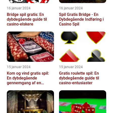
16 januar 2024
16 januar 2024
Bridge spil gratis: En
Spil Gratis Bridge - En
dybdegående guide til
Dybdegående Indføring i
casino-elskere
Casino Spil
15 januar 2024
15 januar 2024
Kom og vind gratis spil:
Gratis roulette spil: En
En dybdegående
dybdegående guide til
gennemgang af en
casino-entusiaster
populær måde at nyde
casino-oplevelsen