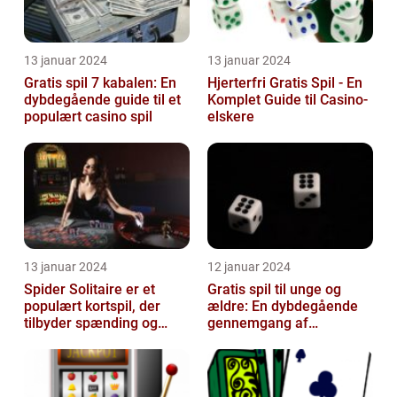
13 januar 2024
13 januar 2024
Gratis spil 7 kabalen: En
Hjerterfri Gratis Spil - En
dybdegående guide til et
Komplet Guide til Casino-
populært casino spil
elskere
13 januar 2024
12 januar 2024
Spider Solitaire er et
Gratis spil til unge og
populært kortspil, der
ældre: En dybdegående
tilbyder spænding og
gennemgang af
underholdning til spillere
underholdning til alle
over h...
aldre