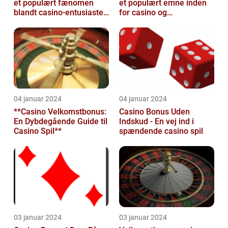
et populært fænomen
et populært emne inden
blandt casino-entusiaster,
for casino og
da de tilbyder spillerne
spilverdenen
mu...
04 januar 2024
04 januar 2024
**Casino Velkomstbonus:
Casino Bonus Uden
En Dybdegående Guide til
Indskud - En vej ind i
Casino Spil**
spændende casino spil
03 januar 2024
03 januar 2024