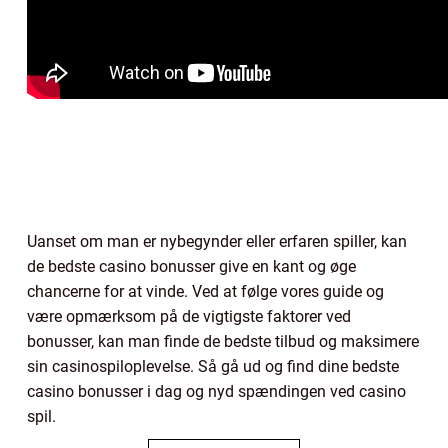
Uanset om man er nybegynder eller erfaren spiller, kan
de bedste casino bonusser give en kant og øge
chancerne for at vinde. Ved at følge vores guide og
være opmærksom på de vigtigste faktorer ved
bonusser, kan man finde de bedste tilbud og maksimere
sin casinospiloplevelse. Så gå ud og find dine bedste
casino bonusser i dag og nyd spændingen ved casino
spil.