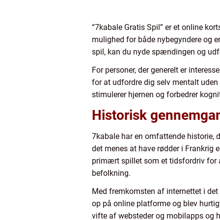
“7kabale Gratis Spil” er et online kor
mulighed for både nybegyndere og erfa
spil, kan du nyde spændingen og udf
For personer, der generelt er interess
for at udfordre dig selv mentalt uden a
stimulerer hjernen og forbedrer kogn
Historisk gennemgang
7kabale har en omfattende historie, d
det menes at have rødder i Frankrig el
primært spillet som et tidsfordriv for 
befolkning.
Med fremkomsten af internettet i det 
op på online platforme og blev hurtigt
vifte af websteder og mobilapps og ha