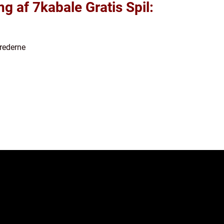
 af 7kabale Gratis Spil:
drederne