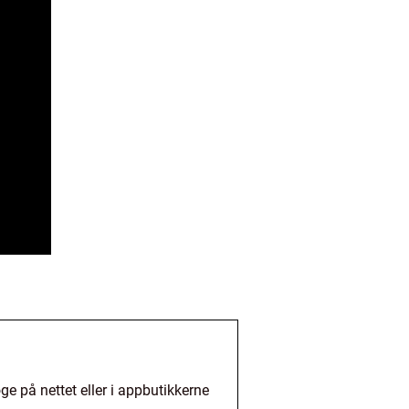
e på nettet eller i appbutikkerne