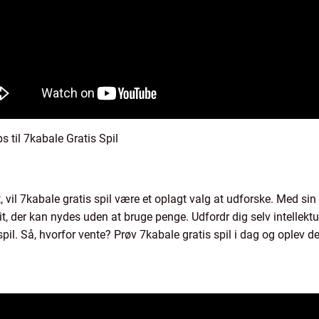
s til 7kabale Gratis Spil
, vil 7kabale gratis spil være et oplagt valg at udforske. Med si
orit, der kan nydes uden at bruge penge. Udfordr dig selv intellekt
l. Så, hvorfor vente? Prøv 7kabale gratis spil i dag og oplev 