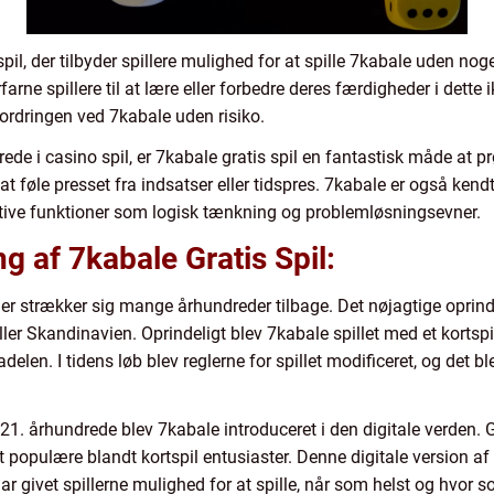
tspil, der tilbyder spillere mulighed for at spille 7kabale uden n
rne spillere til at lære eller forbedre deres færdigheder i dette
ordringen ved 7kabale uden risiko.
erede i casino spil, er 7kabale gratis spil en fantastisk måde at 
t føle presset fra indsatser eller tidspres. 7kabale er også kendt
itive funktioner som logisk tænkning og problemløsningsevner.
 af 7kabale Gratis Spil:
er strækker sig mange århundreder tilbage. Det nøjagtige oprinde
ler Skandinavien. Oprindeligt blev 7kabale spillet med et kortspi
adelen. I tidens løb blev reglerne for spillet modificeret, og det 
21. århundrede blev 7kabale introduceret i den digitale verden. 
 populære blandt kortspil entusiaster. Denne digitale version af 
r givet spillerne mulighed for at spille, når som helst og hvor s