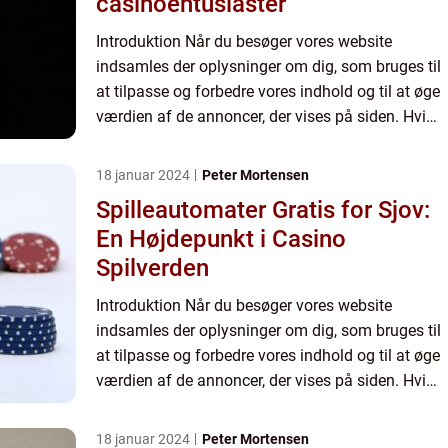
casinoentusiaster
Introduktion Når du besøger vores website
indsamles der oplysninger om dig, som bruges til
at tilpasse og forbedre vores indhold og til at øge
værdien af de annoncer, der vises på siden. Hvis
du ikke ønsker, at der indsamles oplysninger, bør
du slett...
18 januar 2024
Peter Mortensen
Spilleautomater Gratis for Sjov:
En Højdepunkt i Casino
Spilverden
Introduktion Når du besøger vores website
indsamles der oplysninger om dig, som bruges til
at tilpasse og forbedre vores indhold og til at øge
værdien af de annoncer, der vises på siden. Hvis
du ikke ønsker, at der indsamles oplysninger, bør
du slett...
18 januar 2024
Peter Mortensen