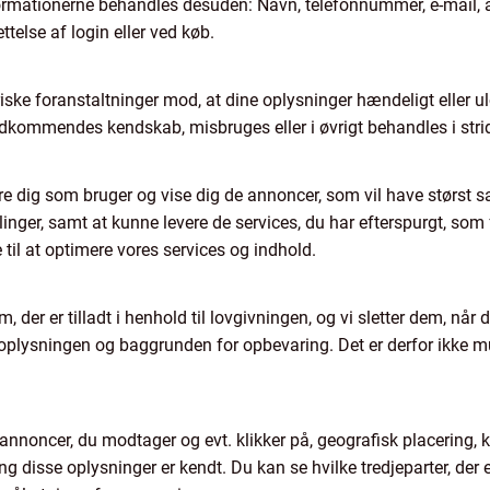
formationerne behandles desuden: Navn, telefonnummer, e-mail, 
ttelse af login eller ved køb.
iske foranstaltninger mod, at dine oplysninger hændeligt eller ulovl
uvedkommendes kendskab, misbruges eller i øvrigt behandles i str
ere dig som bruger og vise dig de annoncer, som vil have størst 
talinger, samt at kunne levere de services, du har efterspurgt, so
til at optimere vores services og indhold.
 der er tilladt i henhold til lovgivningen, og vi sletter dem, når
oplysningen og baggrunden for opbevaring. Det er derfor ikke m
 annoncer, du modtager og evt. klikker på, geografisk placering,
ang disse oplysninger er kendt. Du kan se hvilke tredjeparter, der 