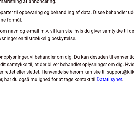
 målretning af annoncering.
eparter til opbevaring og behandling af data. Disse behandler u
gne formål.
om navn og e-mail m.v. vil kun ske, hvis du giver samtykke til d
lysninger en tilstrækkelig beskyttelse.
ersonoplysninger, vi behandler om dig. Du kan desuden til enhver t
it samtykke til, at der bliver behandlet oplysninger om dig. Hvi
liver rettet eller slettet. Henvendelse herom kan ske til support@kl
, har du også mulighed for at tage kontakt til
Datatilsynet
.