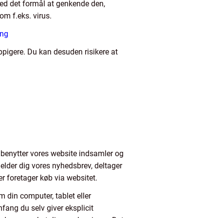
med det formål at genkende den,
om f.eks. virus.
ing
ppigere. Du kan desuden risikere at
u benytter vores website indsamler og
melder dig vores nyhedsbrev, deltager
er foretager køb via websitet.
m din computer, tablet eller
mfang du selv giver eksplicit