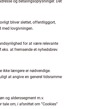
adresse og betalingsoplysninger. Det
igt bliver slettet, offentliggjort,
id med lovgivningen.
sandsynlighed for at være relevante
m f.eks. at fremsende et nyhedsbrev.
 de ikke længere er nødvendige.
uligt at angive en generel tidsramme
 køn og alderssegment m.v.
er tale om, i afsnittet om ”Cookies”