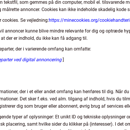
en tekstfil, som gemmes på din computer, mobil el. tilsvarende 
 og målrette annoncer. Cookies kan ikke indeholde skadelig kode s
or cookies. Se vejledning:
https://minecookies.org/cookiehandter
s vil annoncer kunne blive mindre relevante for dig og optræde hy
at der er indhold, du ikke kan få adgang til.
jeparter, der i varierende omfang kan omfatte:
parter ved digital annoncering
]
mationer, der i et eller andet omfang kan henføres til dig. Når d
tioner. Det sker f.eks. ved alm. tilgang af indhold, hvis du til
gistrerer dig som bruger eller abonnent, øvrig brug af services ell
ende typer af oplysninger: Et unikt ID og tekniske oplysninger o
k placering, samt hvilke sider du klikker på (interesser). I det o