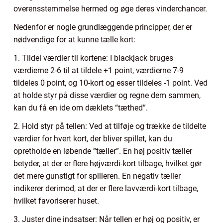
overensstemmelse hermed og øge deres vinderchancer.
Nedenfor er nogle grundlæggende principper, der er
nødvendige for at kunne tælle kort:
1. Tildel værdier til kortene: I blackjack bruges
værdierne 2-6 til at tildele +1 point, værdierne 7-9
tildeles 0 point, og 10-kort og esser tildeles -1 point. Ved
at holde styr på disse værdier og regne dem sammen,
kan du få en ide om dæklets “tæthed”.
2. Hold styr på tellen: Ved at tilføje og trække de tildelte
værdier for hvert kort, der bliver spillet, kan du
opretholde en løbende “tæller”. En høj positiv tæller
betyder, at der er flere højværdi-kort tilbage, hvilket gør
det mere gunstigt for spilleren. En negativ tæller
indikerer derimod, at der er flere lavværdi-kort tilbage,
hvilket favoriserer huset.
3. Juster dine indsatser: Når tellen er høj og positiv, er