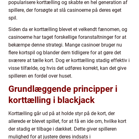
popularisere korttælling og skabte en hel generation af
spillere, der forsøgte at slå casinoerne på deres eget
spil.
Siden da er korttælling blevet et velkendt fænomen, og
casinoerne har taget forskellige foranstaltninger for at
bekæmpe denne strategi. Mange casinoer bruger nu
flere kortspil og blander dem tidligere for at gøre det
sværere at tælle kort. Dog er korttælling stadig effektiv i
visse tilfælde, og hvis det udføres korrekt, kan det give
spilleren en fordel over huset.
Grundlæggende principper i
korttælling i blackjack
Korttælling går ud på at holde styr på de kort, der
allerede er blevet spillet, for at få en ide om, hvilke kort
der stadig er tilbage i dækket. Dette giver spilleren
mulighed for at justere deres indsats i