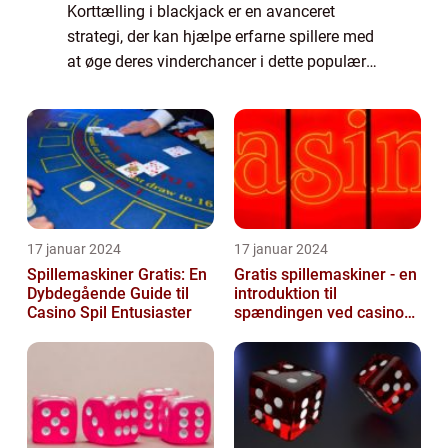
Korttælling i blackjack er en avanceret
strategi, der kan hjælpe erfarne spillere med
at øge deres vinderchancer i dette populære
casinospil. Mens mange tror, at korttælling
er ulovligt eller snyd, er det fakt...
17 januar 2024
17 januar 2024
Spillemaskiner Gratis: En
Gratis spillemaskiner - en
Dybdegående Guide til
introduktion til
Casino Spil Entusiaster
spændingen ved casino
spil