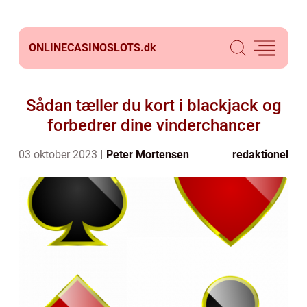
ONLINECASINOSLOTS.
dk
Sådan tæller du kort i blackjack og
forbedrer dine vinderchancer
03 oktober 2023
Peter Mortensen
redaktionel