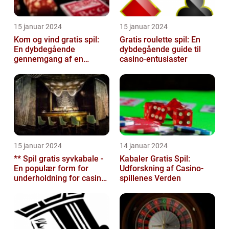
15 januar 2024
15 januar 2024
Kom og vind gratis spil:
Gratis roulette spil: En
En dybdegående
dybdegående guide til
gennemgang af en
casino-entusiaster
populær måde at nyde
casino-oplevelsen
15 januar 2024
14 januar 2024
** Spil gratis syvkabale -
Kabaler Gratis Spil:
En populær form for
Udforskning af Casino-
underholdning for casino-
spillenes Verden
og spilentusiaster**