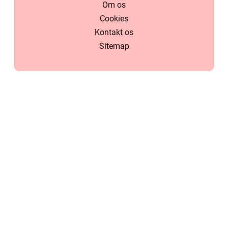
Om os
Cookies
Kontakt os
Sitemap