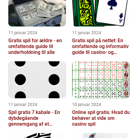
11 januar 2024
11 januar 2024
Gratis spil for ældre - en
Gratis spil på nettet: En
omfattende guide til
omfattende og informativ
underholdning til alle
guide til casino- og
spilentusiaster
11 januar 2024
10 januar 2024
Spil gratis 7 kabale - En
Online spil gratis: Hvad du
dybdegående
behøver at vide om
gennemgang af et
casino spil
populært casino spil