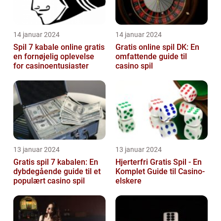
14 januar 2024
14 januar 2024
Spil 7 kabale online gratis
Gratis online spil DK: En
en fornøjelig oplevelse
omfattende guide til
for casinoentusiaster
casino spil
13 januar 2024
13 januar 2024
Gratis spil 7 kabalen: En
Hjerterfri Gratis Spil - En
dybdegående guide til et
Komplet Guide til Casino-
populært casino spil
elskere