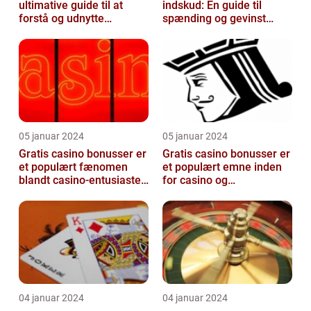
ultimative guide til at
indskud: En guide til
forstå og udnytte
spænding og gevinst
casinobonusser
uden at risikere dine egne
penge
05 januar 2024
05 januar 2024
Gratis casino bonusser er
Gratis casino bonusser er
et populært fænomen
et populært emne inden
blandt casino-entusiaster,
for casino og
da de tilbyder spillerne
spilverdenen
mu...
04 januar 2024
04 januar 2024