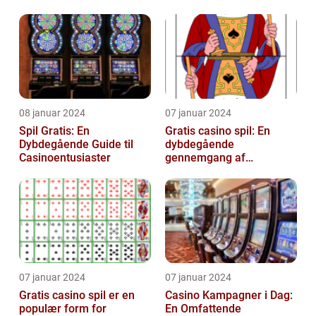
spilentusiaster
08 januar 2024
07 januar 2024
Spil Gratis: En
Gratis casino spil: En
Dybdegående Guide til
dybdegående
Casinoentusiaster
gennemgang af
mulighederne for at spille
gratis
07 januar 2024
07 januar 2024
Gratis casino spil er en
Casino Kampagner i Dag:
populær form for
En Omfattende