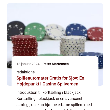
18 januar 2024
Peter Mortensen
redaktionel
Spilleautomater Gratis for Sjov: En
Højdepunkt i Casino Spilverden
Introduktion til korttælling i blackjack
Korttælling i blackjack er en avanceret
strategi, der kan hjælpe erfarne spillere med