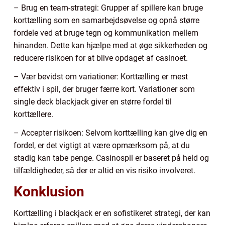
– Brug en team-strategi: Grupper af spillere kan bruge
korttælling som en samarbejdsøvelse og opnå større
fordele ved at bruge tegn og kommunikation mellem
hinanden. Dette kan hjælpe med at øge sikkerheden og
reducere risikoen for at blive opdaget af casinoet.
– Vær bevidst om variationer: Korttælling er mest
effektiv i spil, der bruger færre kort. Variationer som
single deck blackjack giver en større fordel til
korttællere.
– Accepter risikoen: Selvom korttælling kan give dig en
fordel, er det vigtigt at være opmærksom på, at du
stadig kan tabe penge. Casinospil er baseret på held og
tilfældigheder, så der er altid en vis risiko involveret.
Konklusion
Korttælling i blackjack er en sofistikeret strategi, der kan