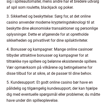
sig i spilleautomater, mens andre har et bredere udvalg
af spil som roulette, blackjack og poker.
3. Sikkerhed og beskyttelse: Sørg for, at det online
casino anvender moderne krypteringsteknologi til at
beskytte dine økonomiske transaktioner og personlige
oplysninger. Dette er afgørende for at opretholde
sikkerheden og privatlivet for dine spilaktiviteter.
4. Bonusser og kampagner: Mange online casinoer
tilbyder attraktive bonusser og kampagner for at
tiltrække nye spillere og belønne eksisterende spillere.
Vær opmærksom på vilkårene og betingelserne for
disse tilbud for at sikre, at de passer til dine behov.
5. Kundesupport: Et godt online casino bør have en
pålidelig og tilgængelig kundesupport, der kan hjælpe
dig med eventuelle spørgsmål eller problemer, du måtte
have under din spilleoplevelse.