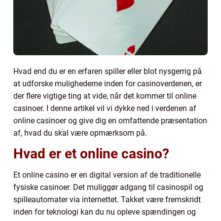
Hvad end du er en erfaren spiller eller blot nysgerrig på
at udforske mulighederne inden for casinoverdenen, er
der flere vigtige ting at vide, når det kommer til online
casinoer. I denne artikel vil vi dykke ned i verdenen af
online casinoer og give dig en omfattende præsentation
af, hvad du skal være opmærksom på.
Hvad er et online casino?
Et online casino er en digital version af de traditionelle
fysiske casinoer. Det muliggør adgang til casinospil og
spilleautomater via internettet. Takket være fremskridt
inden for teknologi kan du nu opleve spændingen og