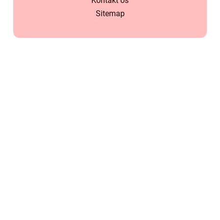
Kontakt os
Sitemap