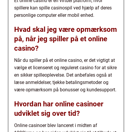
Et online casino er en virtuel platform, hvor
spillere kan spille casinospil ved hjælp af deres
personlige computer eller mobil enhed.
Hvad skal jeg være opmærksom
på, når jeg spiller på et online
casino?
Når du spiller på et online casino, er det vigtigt at
vælge et licenseret og reguleret casino for at sikre
en sikker spilleoplevelse. Det anbefales også at
læse anmeldelser, tjekke betalingsmetoder og
være opmærksom på bonusser og kundesupport.
Hvordan har online casinoer
udviklet sig over tid?
Online casinoer blev lanceret i midten af