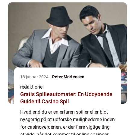
18 januar 2024
Peter Mortensen
redaktionel
Gratis Spilleautomater: En Uddybende
Guide til Casino Spil
Hvad end du er en erfaren spiller eller blot
nysgerrig på at udforske mulighederne inden
for casinoverdenen, er der flere vigtige ting
at vide, når det kommer til online casinoer. I