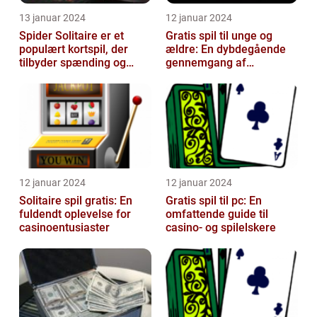
13 januar 2024
12 januar 2024
Spider Solitaire er et
Gratis spil til unge og
populært kortspil, der
ældre: En dybdegående
tilbyder spænding og
gennemgang af
underholdning til spillere
underholdning til alle
over h...
aldre
12 januar 2024
12 januar 2024
Solitaire spil gratis: En
Gratis spil til pc: En
fuldendt oplevelse for
omfattende guide til
casinoentusiaster
casino- og spilelskere