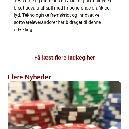
1990'erne og har siden udviklet sig til at tilbyde et
bredt udvalg af spil med imponerende grafik og
lyd. Teknologiske fremskridt og innovative
softwareleverandører har bidraget til denne
udvikling.
Få læst flere indlæg her
Flere Nyheder