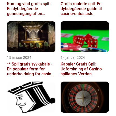
Kom og vind gratis spil:
Gratis roulette spil: En
En dybdegående
dybdegående guide til
gennemgang af en
casino-entusiaster
populær måde at nyde
casino-oplevelsen
15 januar 2024
14 januar 2024
** Spil gratis syvkabale -
Kabaler Gratis Spil:
En populær form for
Udforskning af Casino-
underholdning for casino-
spillenes Verden
og spilentusiaster**