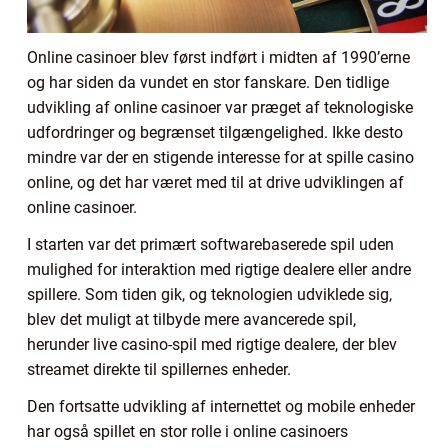
Online casinoer blev først indført i midten af 1990’erne
og har siden da vundet en stor fanskare. Den tidlige
udvikling af online casinoer var præget af teknologiske
udfordringer og begrænset tilgængelighed. Ikke desto
mindre var der en stigende interesse for at spille casino
online, og det har været med til at drive udviklingen af
online casinoer.
I starten var det primært softwarebaserede spil uden
mulighed for interaktion med rigtige dealere eller andre
spillere. Som tiden gik, og teknologien udviklede sig,
blev det muligt at tilbyde mere avancerede spil,
herunder live casino-spil med rigtige dealere, der blev
streamet direkte til spillernes enheder.
Den fortsatte udvikling af internettet og mobile enheder
har også spillet en stor rolle i online casinoers