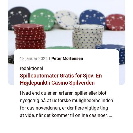
18 januar 2024
Peter Mortensen
redaktionel
Spilleautomater Gratis for Sjov: En
Højdepunkt i Casino Spilverden
Hvad end du er en erfaren spiller eller blot
nysgerrig på at udforske mulighederne inden
for casinoverdenen, er der flere vigtige ting
at vide, når det kommer til online casinoer. I
denne artikel vil vi dykke ned i verdenen af
online casinoer og give...