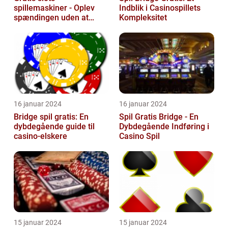
spillemaskiner - Oplev
Indblik i Casinospillets
spændingen uden at
Kompleksitet
tømme lommen
16 januar 2024
16 januar 2024
Bridge spil gratis: En
Spil Gratis Bridge - En
dybdegående guide til
Dybdegående Indføring i
casino-elskere
Casino Spil
15 januar 2024
15 januar 2024