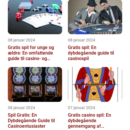
08 januar 2024
08 januar 2024
Gratis spil for unge og
Gratis spil: En
ældre: En omfattende
dybdegående guide til
guide til casino- og
casinospil
spilentusiaster
08 januar 2024
07 januar 2024
Spil Gratis: En
Gratis casino spil: En
Dybdegående Guide til
dybdegående
Casinoentusiaster
gennemgang af