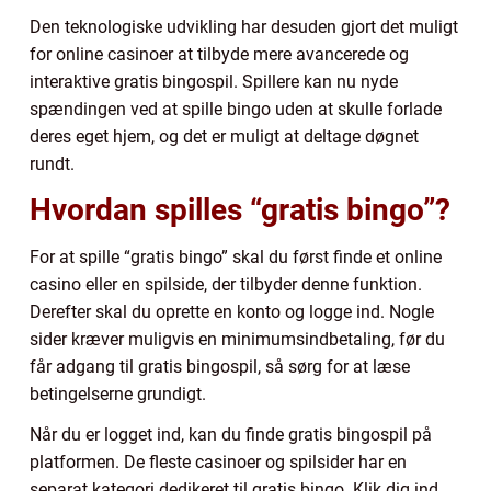
Den teknologiske udvikling har desuden gjort det muligt
for online casinoer at tilbyde mere avancerede og
interaktive gratis bingospil. Spillere kan nu nyde
spændingen ved at spille bingo uden at skulle forlade
deres eget hjem, og det er muligt at deltage døgnet
rundt.
Hvordan spilles “gratis bingo”?
For at spille “gratis bingo” skal du først finde et online
casino eller en spilside, der tilbyder denne funktion.
Derefter skal du oprette en konto og logge ind. Nogle
sider kræver muligvis en minimumsindbetaling, før du
får adgang til gratis bingospil, så sørg for at læse
betingelserne grundigt.
Når du er logget ind, kan du finde gratis bingospil på
platformen. De fleste casinoer og spilsider har en
separat kategori dedikeret til gratis bingo. Klik dig ind