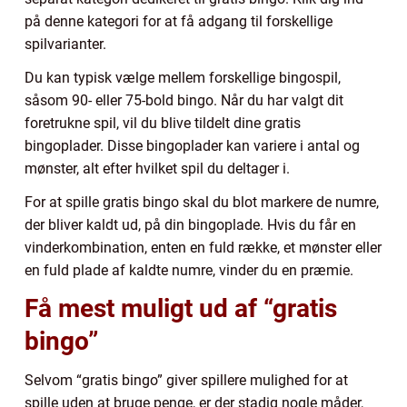
på denne kategori for at få adgang til forskellige
spilvarianter.
Du kan typisk vælge mellem forskellige bingospil,
såsom 90- eller 75-bold bingo. Når du har valgt dit
foretrukne spil, vil du blive tildelt dine gratis
bingoplader. Disse bingoplader kan variere i antal og
mønster, alt efter hvilket spil du deltager i.
For at spille gratis bingo skal du blot markere de numre,
der bliver kaldt ud, på din bingoplade. Hvis du får en
vinderkombination, enten en fuld række, et mønster eller
en fuld plade af kaldte numre, vinder du en præmie.
Få mest muligt ud af “gratis
bingo”
Selvom “gratis bingo” giver spillere mulighed for at
spille uden at bruge penge, er der stadig nogle måder,