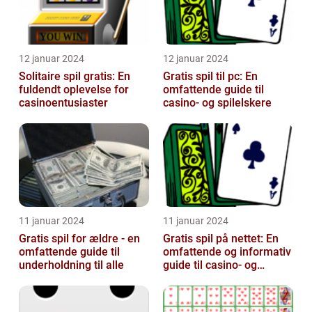
12 januar 2024
12 januar 2024
Solitaire spil gratis: En
Gratis spil til pc: En
fuldendt oplevelse for
omfattende guide til
casinoentusiaster
casino- og spilelskere
11 januar 2024
11 januar 2024
Gratis spil for ældre - en
Gratis spil på nettet: En
omfattende guide til
omfattende og informativ
underholdning til alle
guide til casino- og
spilentusiaster