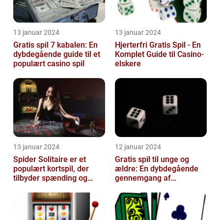
13 januar 2024
13 januar 2024
Gratis spil 7 kabalen: En
Hjerterfri Gratis Spil - En
dybdegående guide til et
Komplet Guide til Casino-
populært casino spil
elskere
13 januar 2024
12 januar 2024
Spider Solitaire er et
Gratis spil til unge og
populært kortspil, der
ældre: En dybdegående
tilbyder spænding og
gennemgang af
underholdning til spillere
underholdning til alle
over h...
aldre