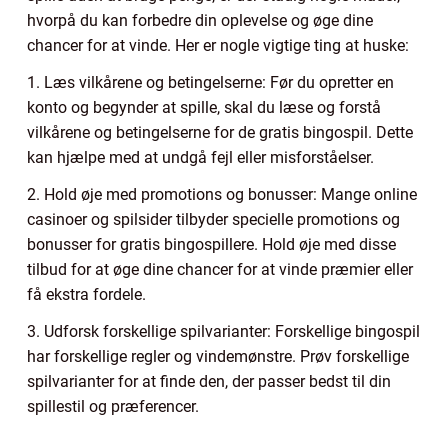
hvorpå du kan forbedre din oplevelse og øge dine
chancer for at vinde. Her er nogle vigtige ting at huske:
1. Læs vilkårene og betingelserne: Før du opretter en
konto og begynder at spille, skal du læse og forstå
vilkårene og betingelserne for de gratis bingospil. Dette
kan hjælpe med at undgå fejl eller misforståelser.
2. Hold øje med promotions og bonusser: Mange online
casinoer og spilsider tilbyder specielle promotions og
bonusser for gratis bingospillere. Hold øje med disse
tilbud for at øge dine chancer for at vinde præmier eller
få ekstra fordele.
3. Udforsk forskellige spilvarianter: Forskellige bingospil
har forskellige regler og vindemønstre. Prøv forskellige
spilvarianter for at finde den, der passer bedst til din
spillestil og præferencer.