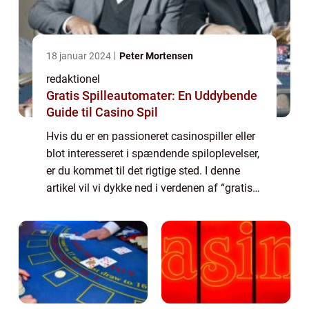
18 januar 2024
Peter Mortensen
redaktionel
Gratis Spilleautomater: En Uddybende
Guide til Casino Spil
Hvis du er en passioneret casinospiller eller
blot interesseret i spændende spiloplevelser,
er du kommet til det rigtige sted. I denne
artikel vil vi dykke ned i verdenen af “gratis
bingo” og udforske, hvad det indebærer for
spillere som ...