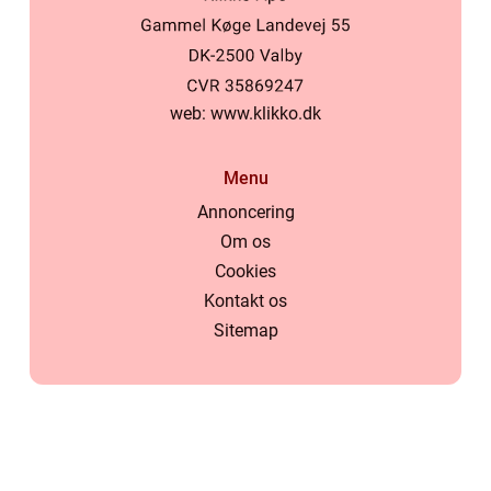
web:
www.klikko.dk
Menu
Annoncering
Om os
Cookies
Kontakt os
Sitemap