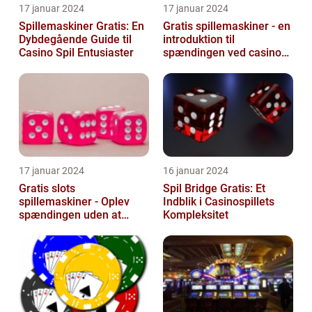
17 januar 2024
17 januar 2024
Spillemaskiner Gratis: En
Gratis spillemaskiner - en
Dybdegående Guide til
introduktion til
Casino Spil Entusiaster
spændingen ved casino
spil
17 januar 2024
16 januar 2024
Gratis slots
Spil Bridge Gratis: Et
spillemaskiner - Oplev
Indblik i Casinospillets
spændingen uden at
Kompleksitet
tømme lommen