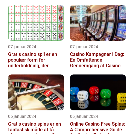
mulighederne for at spille
gratis
07 januar 2024
07 januar 2024
Gratis casino spil er en
Casino Kampagner i Dag:
populær form for
En Omfattende
underholdning, der
Gennemgang af Casino
tilbyder spændingen ved
Og Spil
at spille casin...
06 januar 2024
06 januar 2024
Gratis casino spins er en
Online Casino Free Spins:
fantastisk måde at få
A Comprehensive Guide