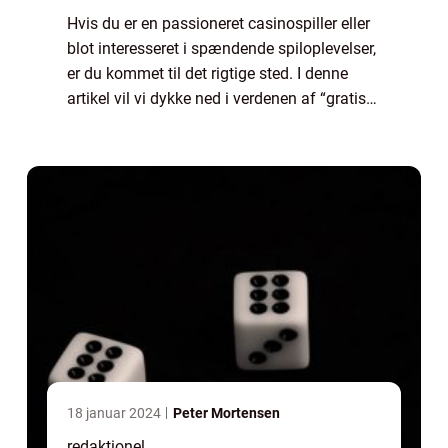
Hvis du er en passioneret casinospiller eller
blot interesseret i spændende spiloplevelser,
er du kommet til det rigtige sted. I denne
artikel vil vi dykke ned i verdenen af “gratis
bingo” og udforske, hvad det indebærer for
spillere som ...
18 januar 2024
Peter Mortensen
redaktionel