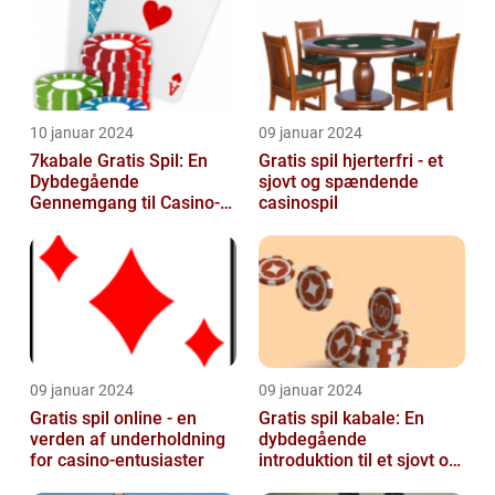
10 januar 2024
09 januar 2024
7kabale Gratis Spil: En
Gratis spil hjerterfri - et
Dybdegående
sjovt og spændende
Gennemgang til Casino-
casinospil
og Spilentusiaster
09 januar 2024
09 januar 2024
Gratis spil online - en
Gratis spil kabale: En
verden af underholdning
dybdegående
for casino-entusiaster
introduktion til et sjovt og
underholdende casinospil