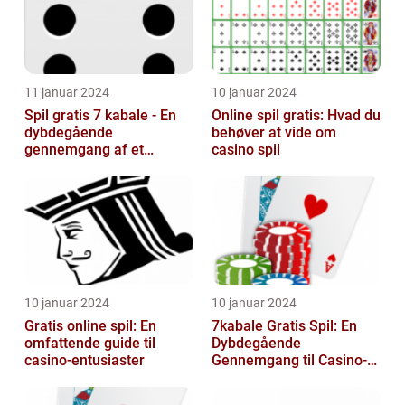
11 januar 2024
10 januar 2024
Spil gratis 7 kabale - En
Online spil gratis: Hvad du
dybdegående
behøver at vide om
gennemgang af et
casino spil
populært casino spil
10 januar 2024
10 januar 2024
Gratis online spil: En
7kabale Gratis Spil: En
omfattende guide til
Dybdegående
casino-entusiaster
Gennemgang til Casino-
og Spilentusiaster