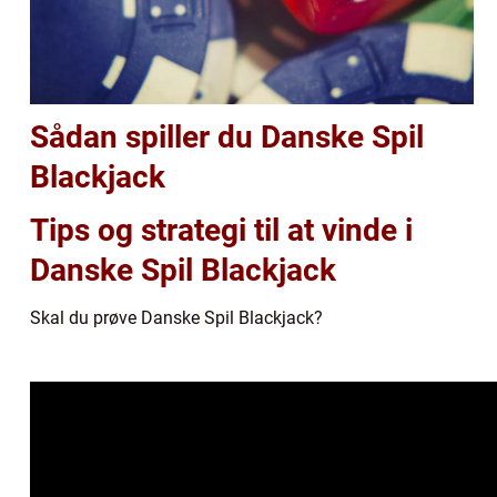
Sådan spiller du Danske Spil
Blackjack
Tips og strategi til at vinde i
Danske Spil Blackjack
Skal du prøve Danske Spil Blackjack?