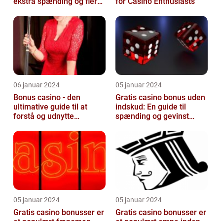
ekstra spænding og flere
for Casino Enthusiasts
chancer for at vinde på,
nå...
06 januar 2024
05 januar 2024
Bonus casino - den
Gratis casino bonus uden
ultimative guide til at
indskud: En guide til
forstå og udnytte
spænding og gevinst
casinobonusser
uden at risikere dine egne
penge
05 januar 2024
05 januar 2024
Gratis casino bonusser er
Gratis casino bonusser er