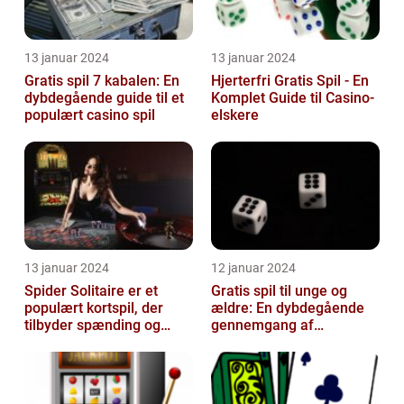
13 januar 2024
13 januar 2024
Gratis spil 7 kabalen: En
Hjerterfri Gratis Spil - En
dybdegående guide til et
Komplet Guide til Casino-
populært casino spil
elskere
13 januar 2024
12 januar 2024
Spider Solitaire er et
Gratis spil til unge og
populært kortspil, der
ældre: En dybdegående
tilbyder spænding og
gennemgang af
underholdning til spillere
underholdning til alle
over h...
aldre