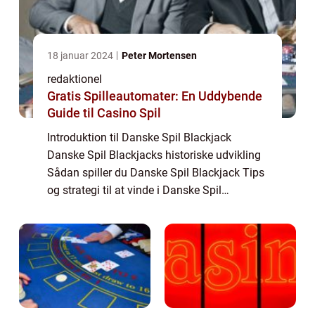
18 januar 2024
Peter Mortensen
redaktionel
Gratis Spilleautomater: En Uddybende
Guide til Casino Spil
Introduktion til Danske Spil Blackjack
Danske Spil Blackjacks historiske udvikling
Sådan spiller du Danske Spil Blackjack Tips
og strategi til at vinde i Danske Spil
Blackjack Skal du prøve Danske Spil
Blackjack? Indledning: Velkommen til vores
dybde...