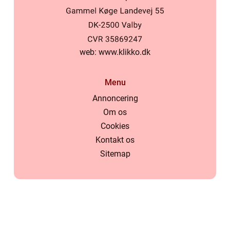
web:
www.klikko.dk
Menu
Annoncering
Om os
Cookies
Kontakt os
Sitemap