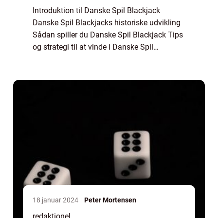
Introduktion til Danske Spil Blackjack
Danske Spil Blackjacks historiske udvikling
Sådan spiller du Danske Spil Blackjack Tips
og strategi til at vinde i Danske Spil
Blackjack Skal du prøve Danske Spil
Blackjack? Indledning: Velkommen til vores
dybde...
18 januar 2024
Peter Mortensen
redaktionel