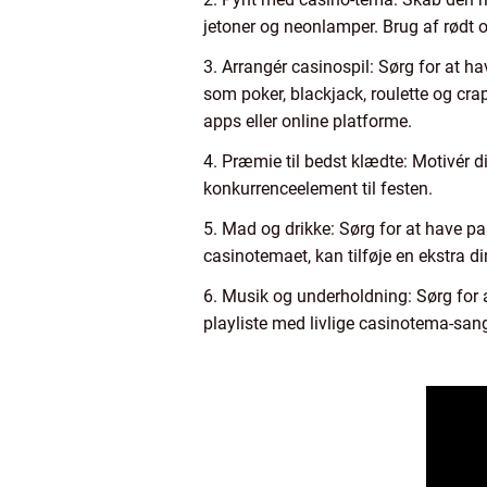
jetoner og neonlamper. Brug af rødt
3. Arrangér casinospil: Sørg for at ha
som poker, blackjack, roulette og cra
apps eller online platforme.
4. Præmie til bedst klædte: Motivér di
konkurrenceelement til festen.
5. Mad og drikke: Sørg for at have pa
casinotemaet, kan tilføje en ekstra d
6. Musik og underholdning: Sørg for a
playliste med livlige casinotema-sang