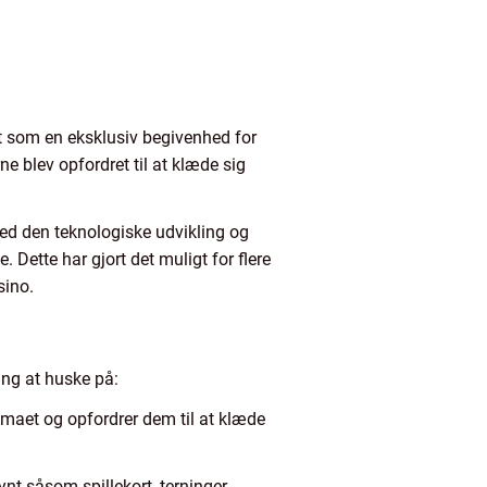
dt som en eksklusiv begivenhed for
 blev opfordret til at klæde sig
Med den teknologiske udvikling og
 Dette har gjort det muligt for flere
sino.
ing at huske på:
temaet og opfordrer dem til at klæde
t såsom spillekort, terninger,