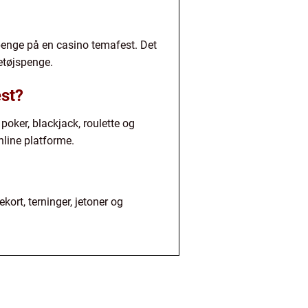
e penge på en casino temafest. Det
getøjspenge.
est?
poker, blackjack, roulette og
nline platforme.
ort, terninger, jetoner og