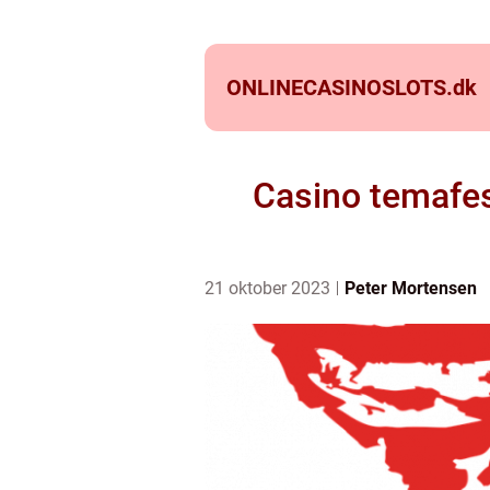
ONLINECASINOSLOTS.
dk
Casino temafest
21 oktober 2023
Peter Mortensen