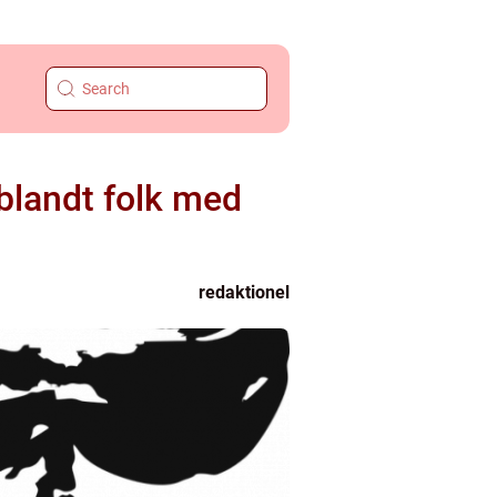
 blandt folk med
redaktionel