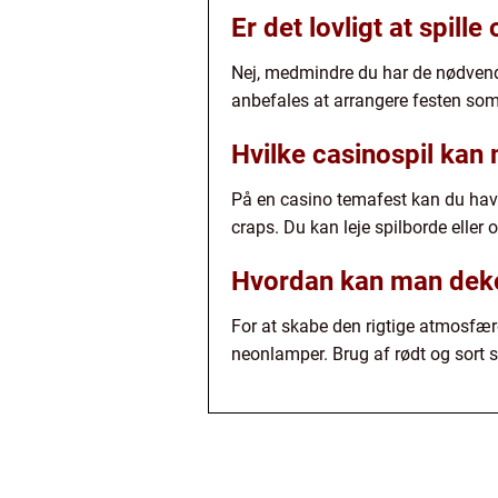
Er det lovligt at spil
Nej, medmindre du har de nødvendige
anbefales at arrangere festen som 
Hvilke casinospil kan
På en casino temafest kan du have 
craps. Du kan leje spilborde eller 
Hvordan kan man deko
For at skabe den rigtige atmosfære
neonlamper. Brug af rødt og sort