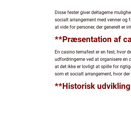
Disse fester giver deltagerne muligh
socialt arrangement med venner og fami
at vide for personer, der generelt er in
**Præsentation af c
En casino temafest er en fest, hvor 
udfordringerne ved at organisere en 
at det ikke er lovligt at spille for r
som et socialt arrangement, hvor der s
**Historisk udviklin