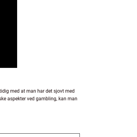
tidig med at man har det sjovt med
iske aspekter ved gambling, kan man