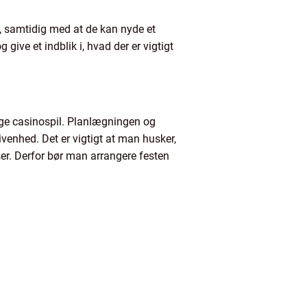
, samtidig med at de kan nyde et
give et indblik i, hvad der er vigtigt
lige casinospil. Planlægningen og
enhed. Det er vigtigt at man husker,
nser. Derfor bør man arrangere festen