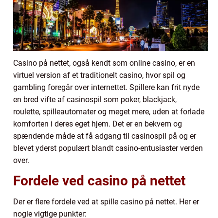
Casino på nettet, også kendt som online casino, er en
virtuel version af et traditionelt casino, hvor spil og
gambling foregår over internettet. Spillere kan frit nyde
en bred vifte af casinospil som poker, blackjack,
roulette, spilleautomater og meget mere, uden at forlade
komforten i deres eget hjem. Det er en bekvem og
spændende måde at få adgang til casinospil på og er
blevet yderst populært blandt casino-entusiaster verden
over.
Fordele ved casino på nettet
Der er flere fordele ved at spille casino på nettet. Her er
nogle vigtige punkter: