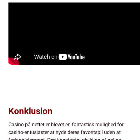
Konklusion
Casino på nettet er blevet en fantastisk mulighed for
casino-entusiaster at nyde deres favoritspil uden at