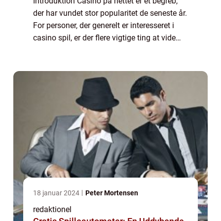
Introduktion Casino på nettet er et begreb,
der har vundet stor popularitet de seneste år.
For personer, der generelt er interesseret i
casino spil, er der flere vigtige ting at vide
om denne spændende form for
underholdning. I denne artikel vil vi u...
18 januar 2024
Peter Mortensen
redaktionel