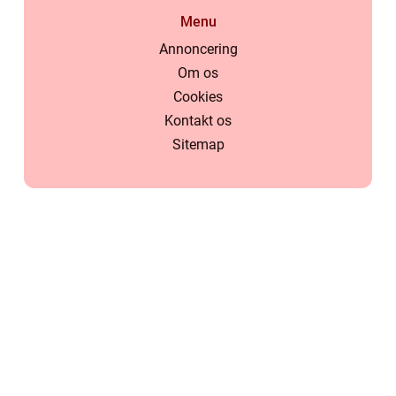
Menu
Annoncering
Om os
Cookies
Kontakt os
Sitemap