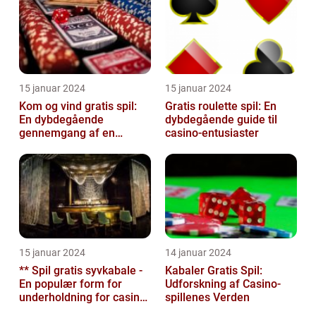
15 januar 2024
15 januar 2024
Kom og vind gratis spil:
Gratis roulette spil: En
En dybdegående
dybdegående guide til
gennemgang af en
casino-entusiaster
populær måde at nyde
casino-oplevelsen
15 januar 2024
14 januar 2024
** Spil gratis syvkabale -
Kabaler Gratis Spil:
En populær form for
Udforskning af Casino-
underholdning for casino-
spillenes Verden
og spilentusiaster**