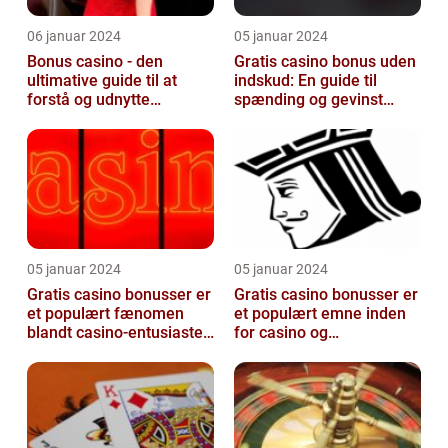
06 januar 2024
05 januar 2024
Bonus casino - den
Gratis casino bonus uden
ultimative guide til at
indskud: En guide til
forstå og udnytte
spænding og gevinst
casinobonusser
uden at risikere dine egne
penge
05 januar 2024
05 januar 2024
Gratis casino bonusser er
Gratis casino bonusser er
et populært fænomen
et populært emne inden
blandt casino-entusiaster,
for casino og
da de tilbyder spillerne
spilverdenen
mu...