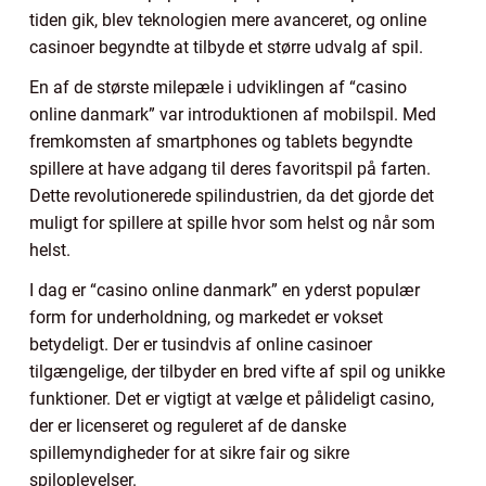
tiden gik, blev teknologien mere avanceret, og online
casinoer begyndte at tilbyde et større udvalg af spil.
En af de største milepæle i udviklingen af “casino
online danmark” var introduktionen af mobilspil. Med
fremkomsten af smartphones og tablets begyndte
spillere at have adgang til deres favoritspil på farten.
Dette revolutionerede spilindustrien, da det gjorde det
muligt for spillere at spille hvor som helst og når som
helst.
I dag er “casino online danmark” en yderst populær
form for underholdning, og markedet er vokset
betydeligt. Der er tusindvis af online casinoer
tilgængelige, der tilbyder en bred vifte af spil og unikke
funktioner. Det er vigtigt at vælge et pålideligt casino,
der er licenseret og reguleret af de danske
spillemyndigheder for at sikre fair og sikre
spiloplevelser.