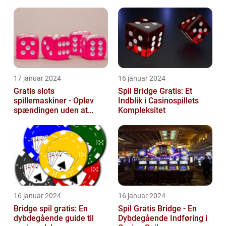
spil
17 januar 2024
16 januar 2024
Gratis slots
Spil Bridge Gratis: Et
spillemaskiner - Oplev
Indblik i Casinospillets
spændingen uden at
Kompleksitet
tømme lommen
16 januar 2024
16 januar 2024
Bridge spil gratis: En
Spil Gratis Bridge - En
dybdegående guide til
Dybdegående Indføring i