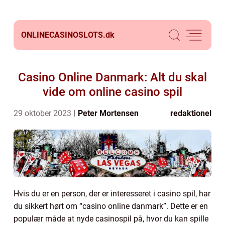
ONLINECASINOSLOTS.
dk
Casino Online Danmark: Alt du skal
vide om online casino spil
29 oktober 2023
Peter Mortensen
redaktionel
Hvis du er en person, der er interesseret i casino spil, har
du sikkert hørt om “casino online danmark”. Dette er en
populær måde at nyde casinospil på, hvor du kan spille