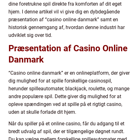
dine foretrukne spil direkte fra komforten af dit eget
hjem. I denne artikel vil vi give dig en dybdegående
præsentation af “casino online danmark” samt en
historisk gennemgang af, hvordan denne industri har
udviklet sig over tid.
Præsentation af Casino Online
Danmark
“Casino online danmark” er en onlineplatform, der giver
dig mulighed for at spille forskellige casinospil,
herunder spilleautomater, blackjack, roulette, og mange
andre populære spil. Dette giver dig mulighed for at
opleve spændingen ved at spille på et rigtigt casino,
uden at skulle forlade dit hjem.
Når du spiller på et online casino, får du adgang til et
bredt udvalg af spil, der er tilgængelige døgnet rundt.
Du kan vælge mellem forskellige spilleautomater med