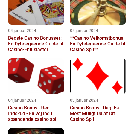
04 januar 2024
04 januar 2024
Bedste Casino Bonusser:
**Casino Velkomstbonus:
En Dybdegående Guide til
En Dybdegående Guide til
Casino-Entusiaster
Casino Spil**
04 januar 2024
03 januar 2024
Casino Bonus Uden
Casino Bonus i Dag: Få
Indskud - En vej ind i
Mest Muligt Ud af Dit
spændende casino spil
Casino Spil