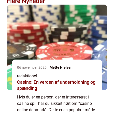
Flere Nyheder
06 november 2025
Mette Nielsen
redaktionel
Casino: En verden af underholdning og
spænding
Hvis du er en person, der er interesseret i
casino spil, har du sikkert hørt om “casino
online danmark”. Dette er en populær måde