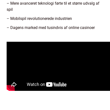
– Mere avanceret teknologi førte til et større udvalg af
spil
– Mobilspil revolutionerede industrien
– Dagens marked med tusindvis af online casinoer