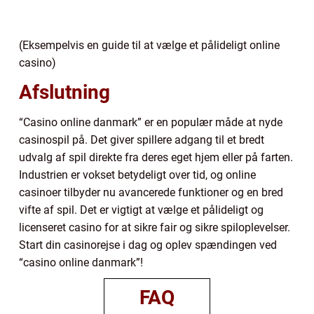
(Eksempelvis en guide til at vælge et pålideligt online
casino)
Afslutning
“Casino online danmark” er en populær måde at nyde
casinospil på. Det giver spillere adgang til et bredt
udvalg af spil direkte fra deres eget hjem eller på farten.
Industrien er vokset betydeligt over tid, og online
casinoer tilbyder nu avancerede funktioner og en bred
vifte af spil. Det er vigtigt at vælge et pålideligt og
licenseret casino for at sikre fair og sikre spiloplevelser.
Start din casinorejse i dag og oplev spændingen ved
“casino online danmark”!
FAQ