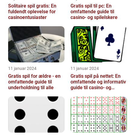
Solitaire spil gratis: En
Gratis spil til pc: En
fuldendt oplevelse for
omfattende guide til
casinoentusiaster
casino- og spilelskere
11 januar 2024
11 januar 2024
Gratis spil for ældre - en
Gratis spil på nettet: En
omfattende guide til
omfattende og informativ
underholdning til alle
guide til casino- og
spilentusiaster