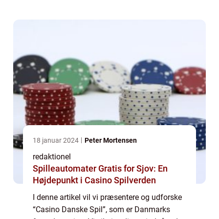
tage dig med ...
18 januar 2024
Peter Mortensen
redaktionel
Spilleautomater Gratis for Sjov: En
Højdepunkt i Casino Spilverden
I denne artikel vil vi præsentere og udforske
“Casino Danske Spil”, som er Danmarks