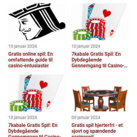
populært casino spil
10 januar 2024
10 januar 2024
Gratis online spil: En
7kabale Gratis Spil: En
omfattende guide til
Dybdegående
casino-entusiaster
Gennemgang til Casino-
og Spilentusiaster
10 januar 2024
09 januar 2024
7kabale Gratis Spil: En
Gratis spil hjerterfri - et
Dybdegående
sjovt og spændende
Gennemgang til Casino-
casinospil