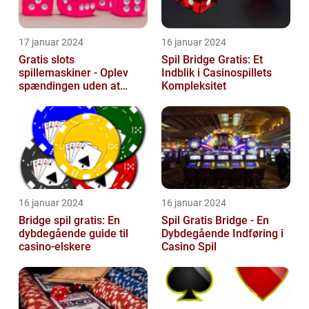
17 januar 2024
16 januar 2024
Gratis slots
Spil Bridge Gratis: Et
spillemaskiner - Oplev
Indblik i Casinospillets
spændingen uden at
Kompleksitet
tømme lommen
16 januar 2024
16 januar 2024
Bridge spil gratis: En
Spil Gratis Bridge - En
dybdegående guide til
Dybdegående Indføring i
casino-elskere
Casino Spil