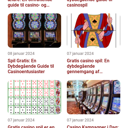
guide til casino- og
casinospil
spilentusiaster
08 januar 2024
07 januar 2024
Spil Gratis: En
Gratis casino spil: En
Dybdegående Guide til
dybdegående
Casinoentusiaster
gennemgang af
mulighederne for at spille
gratis
07 januar 2024
07 januar 2024
Gratis casino spil er en
Casino Kampagner i Dag: