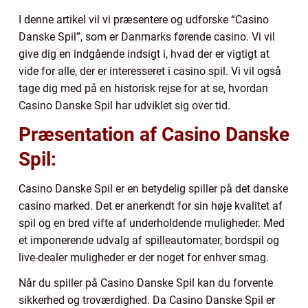
I denne artikel vil vi præsentere og udforske “Casino
Danske Spil”, som er Danmarks førende casino. Vi vil
give dig en indgående indsigt i, hvad der er vigtigt at
vide for alle, der er interesseret i casino spil. Vi vil også
tage dig med på en historisk rejse for at se, hvordan
Casino Danske Spil har udviklet sig over tid.
Præsentation af Casino Danske
Spil:
Casino Danske Spil er en betydelig spiller på det danske
casino marked. Det er anerkendt for sin høje kvalitet af
spil og en bred vifte af underholdende muligheder. Med
et imponerende udvalg af spilleautomater, bordspil og
live-dealer muligheder er der noget for enhver smag.
Når du spiller på Casino Danske Spil kan du forvente
sikkerhed og troværdighed. Da Casino Danske Spil er