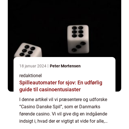
18 januar 2024
Peter Mortensen
redaktionel
Spilleautomater for sjov: En udførlig
guide til casinoentusiaster
I denne artikel vil vi præsentere og udforske
“Casino Danske Spil”, som er Danmarks
førende casino. Vi vil give dig en indgående
indsigt i, hvad der er vigtigt at vide for alle,
der er interesseret i casino spil. Vi vil også