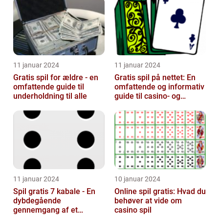
11 januar 2024
11 januar 2024
Gratis spil for ældre - en
Gratis spil på nettet: En
omfattende guide til
omfattende og informativ
underholdning til alle
guide til casino- og
spilentusiaster
11 januar 2024
10 januar 2024
Spil gratis 7 kabale - En
Online spil gratis: Hvad du
dybdegående
behøver at vide om
gennemgang af et
casino spil