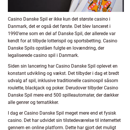
Casino Danske Spil er ikke kun det største casino i
Danmark, det er også det første. Det blev lanceret i
1990’erne som en del af Danske Spil, der allerede var
kendt for at tilbyde lotterispil og sportsbetting. Casino
Danske Spils opståen fulgte en lovændring, der
legaliserede casino spil i Danmark.
Siden sin lancering har Casino Danske Spil oplevet en
konstant udvikling og vækst. Det tilbyder i dag et bredt
udvalg af spil, inklusive traditionelle casinospil såsom
roulette, blackjack og poker. Derudover tilbyder Casino
Danske Spil mere end 500 spilleautomater, der dækker
alle genrer og tematikker.
I dag er Casino Danske Spil meget mere end et fysisk
casino. Det har udvidet sin tilstedeværelse til internettet
gennem en online platform. Dette har gjort det muligt