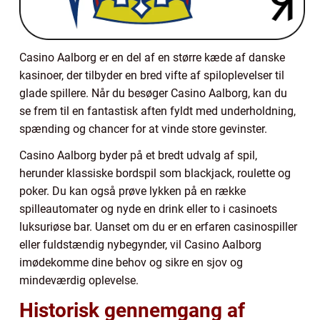
Casino Aalborg er en del af en større kæde af danske
kasinoer, der tilbyder en bred vifte af spiloplevelser til
glade spillere. Når du besøger Casino Aalborg, kan du
se frem til en fantastisk aften fyldt med underholdning,
spænding og chancer for at vinde store gevinster.
Casino Aalborg byder på et bredt udvalg af spil,
herunder klassiske bordspil som blackjack, roulette og
poker. Du kan også prøve lykken på en række
spilleautomater og nyde en drink eller to i casinoets
luksuriøse bar. Uanset om du er en erfaren casinospiller
eller fuldstændig nybegynder, vil Casino Aalborg
imødekomme dine behov og sikre en sjov og
mindeværdig oplevelse.
Historisk gennemgang af