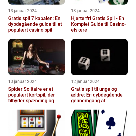
13 januar 2024
13 januar 2024
Gratis spil 7 kabalen: En
Hjerterfri Gratis Spil - En
dybdegående guide til et
Komplet Guide til Casino-
populært casino spil
elskere
13 januar 2024
12 januar 2024
Spider Solitaire er et
Gratis spil til unge og
populært kortspil, der
ældre: En dybdegående
tilbyder spænding og
gennemgang af
underholdning til spillere
underholdning til alle
over h...
aldre