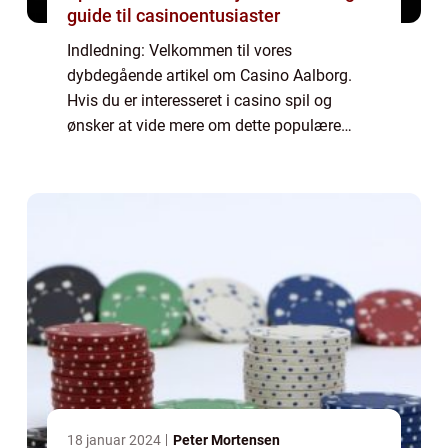
guide til casinoentusiaster
Indledning: Velkommen til vores
dybdegående artikel om Casino Aalborg.
Hvis du er interesseret i casino spil og
ønsker at vide mere om dette populære
spillested, er du kommet til det rette sted. I
denne artikel vil vi nøje undersøge, hvad der
gør Cas...
18 januar 2024
Peter Mortensen