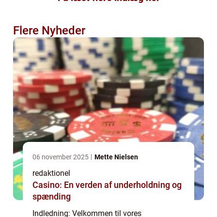
Flere Nyheder
06 november 2025
Mette Nielsen
redaktionel
Casino: En verden af underholdning og
spænding
Indledning: Velkommen til vores