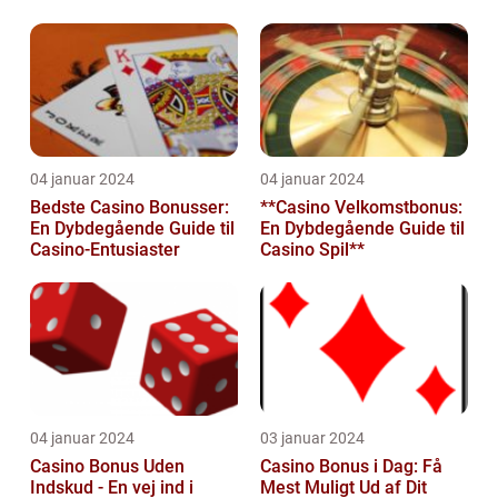
da de tilbyder spillerne
spilverdenen
mu...
04 januar 2024
04 januar 2024
Bedste Casino Bonusser:
**Casino Velkomstbonus:
En Dybdegående Guide til
En Dybdegående Guide til
Casino-Entusiaster
Casino Spil**
04 januar 2024
03 januar 2024
Casino Bonus Uden
Casino Bonus i Dag: Få
Indskud - En vej ind i
Mest Muligt Ud af Dit