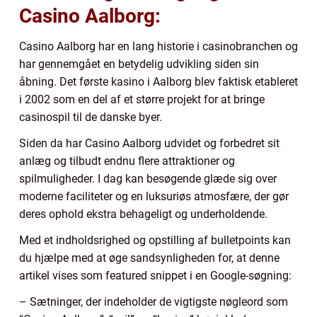
Casino Aalborg:
Casino Aalborg har en lang historie i casinobranchen og
har gennemgået en betydelig udvikling siden sin
åbning. Det første kasino i Aalborg blev faktisk etableret
i 2002 som en del af et større projekt for at bringe
casinospil til de danske byer.
Siden da har Casino Aalborg udvidet og forbedret sit
anlæg og tilbudt endnu flere attraktioner og
spilmuligheder. I dag kan besøgende glæde sig over
moderne faciliteter og en luksuriøs atmosfære, der gør
deres ophold ekstra behageligt og underholdende.
Med et indholdsrighed og opstilling af bulletpoints kan
du hjælpe med at øge sandsynligheden for, at denne
artikel vises som featured snippet i en Google-søgning:
– Sætninger, der indeholder de vigtigste nøgleord som