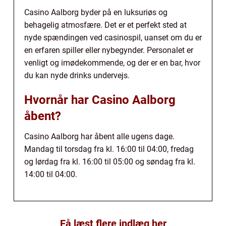
Casino Aalborg byder på en luksuriøs og
behagelig atmosfære. Det er et perfekt sted at
nyde spændingen ved casinospil, uanset om du er
en erfaren spiller eller nybegynder. Personalet er
venligt og imødekommende, og der er en bar, hvor
du kan nyde drinks undervejs.
Hvornår har Casino Aalborg
åbent?
Casino Aalborg har åbent alle ugens dage.
Mandag til torsdag fra kl. 16:00 til 04:00, fredag
og lørdag fra kl. 16:00 til 05:00 og søndag fra kl.
14:00 til 04:00.
Få læst flere indlæg her