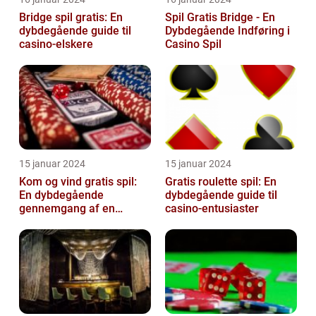
Bridge spil gratis: En
Spil Gratis Bridge - En
dybdegående guide til
Dybdegående Indføring i
casino-elskere
Casino Spil
15 januar 2024
15 januar 2024
Kom og vind gratis spil:
Gratis roulette spil: En
En dybdegående
dybdegående guide til
gennemgang af en
casino-entusiaster
populær måde at nyde
casino-oplevelsen