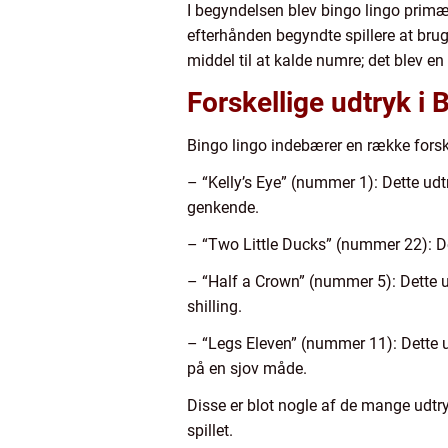
I begyndelsen blev bingo lingo prim
efterhånden begyndte spillere at bruge
middel til at kalde numre; det blev en 
Forskellige udtryk i 
Bingo lingo indebærer en række forske
– “Kelly’s Eye” (nummer 1): Dette udtr
genkende.
– “Two Little Ducks” (nummer 22): De
– “Half a Crown” (nummer 5): Dette udt
shilling.
– “Legs Eleven” (nummer 11): Dette u
på en sjov måde.
Disse er blot nogle af de mange udtry
spillet.