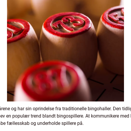
ene og har sin oprindelse fra traditionelle bingohaller. Den tidli
 blev en populær trend blandt bingospillere. At kommunikere med
be fællesskab og underholde spillere på.