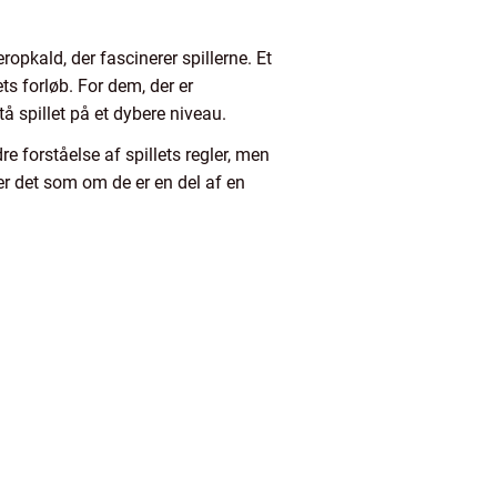
opkald, der fascinerer spillerne. Et
ets forløb. For dem, der er
tå spillet på et dybere niveau.
e forståelse af spillets regler, men
r det som om de er en del af en