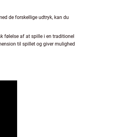
med de forskellige udtryk, kan du
ølelse af at spille i en traditionel
ension til spillet og giver mulighed