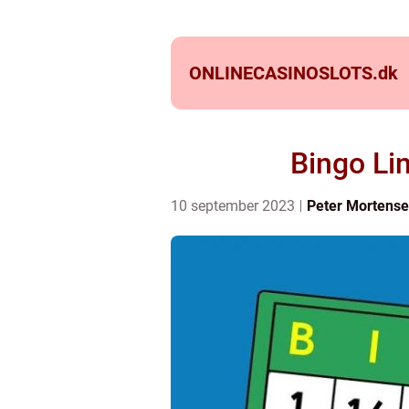
ONLINECASINOSLOTS.
dk
Bingo Li
10 september 2023
Peter Mortens