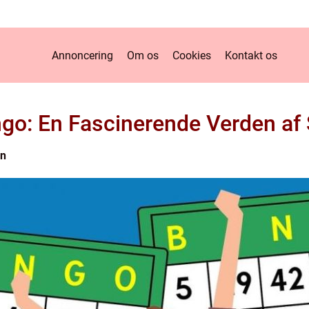
Annoncering
Om os
Cookies
Kontakt os
ngo: En Fascinerende Verden af 
en