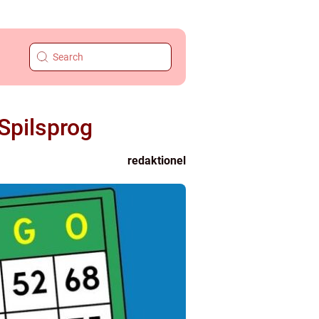
Spilsprog
redaktionel