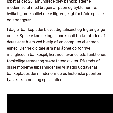
løbet af det 20. århundrede blev bankopladerne
moderniseret med brugen af papir og trykte numre,
hvilket gjorde spillet mere tilgængeligt for både spillere
og arrangører.
I dag er bankoplader blevet digitaliseret og tilgængelige
online. Spillere kan deltage i bankospil fra komforten af
deres eget hjem ved hjælp af en computer eller mobil
enhed. Denne digitale æra har åbnet op for nye
muligheder i bankospil, herunder avancerede funktioner,
forskellige temaer og større interaktivitet. På trods af
disse moderne tilpasninger ser vi stadig udgaver af
bankoplader, der minder om deres historiske papirform i
fysiske kasinoer og spillehaller.