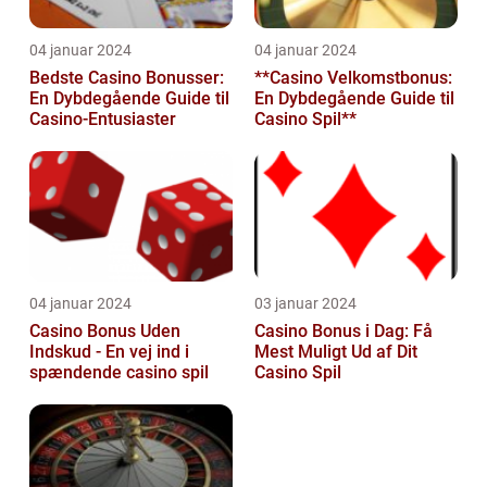
04 januar 2024
04 januar 2024
Bedste Casino Bonusser:
**Casino Velkomstbonus:
En Dybdegående Guide til
En Dybdegående Guide til
Casino-Entusiaster
Casino Spil**
04 januar 2024
03 januar 2024
Casino Bonus Uden
Casino Bonus i Dag: Få
Indskud - En vej ind i
Mest Muligt Ud af Dit
spændende casino spil
Casino Spil