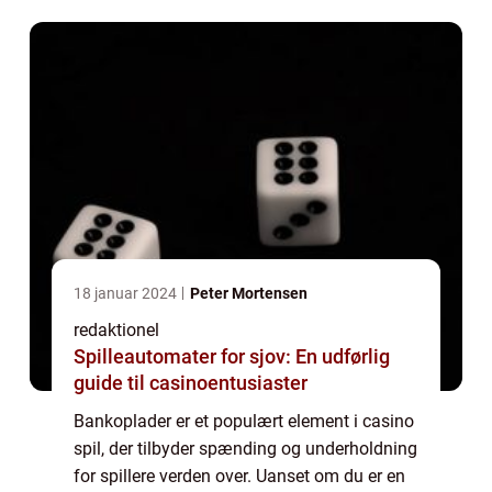
bankoplader og deres udvikling ...
18 januar 2024
Peter Mortensen
redaktionel
Spilleautomater for sjov: En udførlig
guide til casinoentusiaster
Bankoplader er et populært element i casino
spil, der tilbyder spænding og underholdning
for spillere verden over. Uanset om du er en