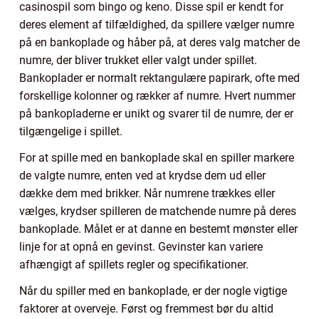
casinospil som bingo og keno. Disse spil er kendt for
deres element af tilfældighed, da spillere vælger numre
på en bankoplade og håber på, at deres valg matcher de
numre, der bliver trukket eller valgt under spillet.
Bankoplader er normalt rektangulære papirark, ofte med
forskellige kolonner og rækker af numre. Hvert nummer
på bankopladerne er unikt og svarer til de numre, der er
tilgængelige i spillet.
For at spille med en bankoplade skal en spiller markere
de valgte numre, enten ved at krydse dem ud eller
dække dem med brikker. Når numrene trækkes eller
vælges, krydser spilleren de matchende numre på deres
bankoplade. Målet er at danne en bestemt mønster eller
linje for at opnå en gevinst. Gevinster kan variere
afhængigt af spillets regler og specifikationer.
Når du spiller med en bankoplade, er der nogle vigtige
faktorer at overveje. Først og fremmest bør du altid