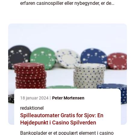
erfaren casinospiller eller nybegynder, er det
vigtigt at have en god forståelse for
bankoplader og deres udvikling ...
18 januar 2024
Peter Mortensen
redaktionel
Spilleautomater Gratis for Sjov: En
Højdepunkt i Casino Spilverden
Bankoplader er et populært element i casino