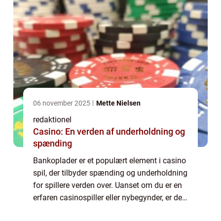
06 november 2025
Mette Nielsen
redaktionel
Casino: En verden af underholdning og
spænding
Bankoplader er et populært element i casino
spil, der tilbyder spænding og underholdning
for spillere verden over. Uanset om du er en
erfaren casinospiller eller nybegynder, er det
vigtigt at have en god forståelse for