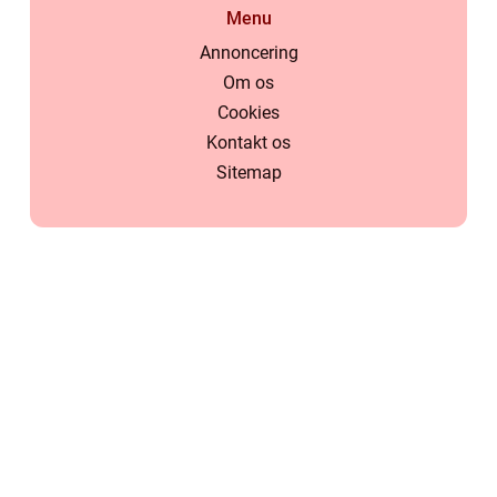
Menu
Annoncering
Om os
Cookies
Kontakt os
Sitemap