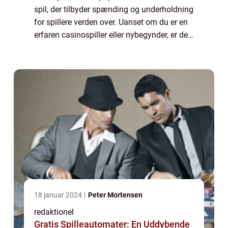
spil, der tilbyder spænding og underholdning
for spillere verden over. Uanset om du er en
erfaren casinospiller eller nybegynder, er det
vigtigt at have en god forståelse for
bankoplader og deres udvikling ...
18 januar 2024
Peter Mortensen
redaktionel
Gratis Spilleautomater: En Uddybende