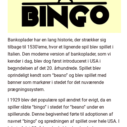
Bankoplader har en lang historie, der strækker sig
tilbage til 1530’erne, hvor et lignende spil blev spillet i
Italien. Den moderne version af bankoplader, som vi
kender i dag, blev dog først introduceret i USA i
begyndelsen af det 20. århundrede. Spillet blev
oprindeligt kendt som “beano” og blev spillet med
bønner som markører i stedet for det nuværende
prægningssystem.
I 1929 blev det populære spil ændret for evigt, da en
spiller råbte “bingo” i stedet for “beano” under en
spillerunde. Denne begivenhed førte til adoptionen af
navnet “bingo” og spredningen af spillet over hele USA. I