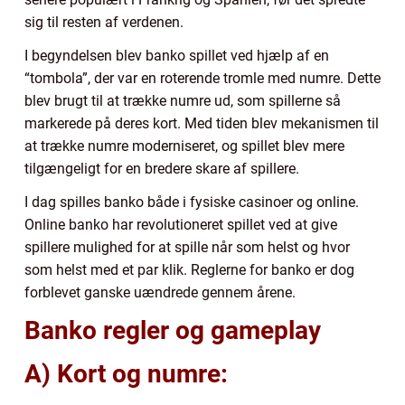
sig til resten af verdenen.
I begyndelsen blev banko spillet ved hjælp af en
“tombola”, der var en roterende tromle med numre. Dette
blev brugt til at trække numre ud, som spillerne så
markerede på deres kort. Med tiden blev mekanismen til
at trække numre moderniseret, og spillet blev mere
tilgængeligt for en bredere skare af spillere.
I dag spilles banko både i fysiske casinoer og online.
Online banko har revolutioneret spillet ved at give
spillere mulighed for at spille når som helst og hvor
som helst med et par klik. Reglerne for banko er dog
forblevet ganske uændrede gennem årene.
Banko regler og gameplay
A) Kort og numre: