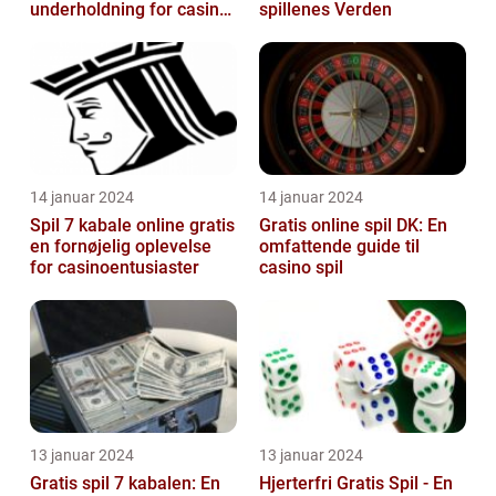
underholdning for casino-
spillenes Verden
og spilentusiaster**
14 januar 2024
14 januar 2024
Spil 7 kabale online gratis
Gratis online spil DK: En
en fornøjelig oplevelse
omfattende guide til
for casinoentusiaster
casino spil
13 januar 2024
13 januar 2024
Gratis spil 7 kabalen: En
Hjerterfri Gratis Spil - En