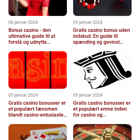
06 januar 2024
05 januar 2024
Bonus casino - den
Gratis casino bonus uden
ultimative guide til at
indskud: En guide til
forstå og udnytte
spænding og gevinst
casinobonusser
uden at risikere dine egne
penge
05 januar 2024
05 januar 2024
Gratis casino bonusser er
Gratis casino bonusser er
et populært fænomen
et populært emne inden
blandt casino-entusiaster,
for casino og
da de tilbyder spillerne
spilverdenen
mu...