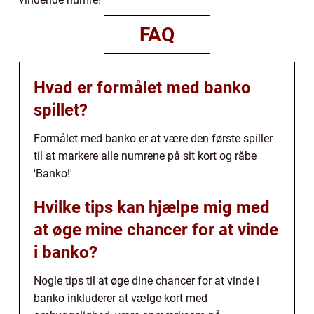
FAQ
Hvad er formålet med banko
spillet?
Formålet med banko er at være den første spiller
til at markere alle numrene på sit kort og råbe
'Banko!'
Hvilke tips kan hjælpe mig med
at øge mine chancer for at vinde
i banko?
Nogle tips til at øge dine chancer for at vinde i
banko inkluderer at vælge kort med