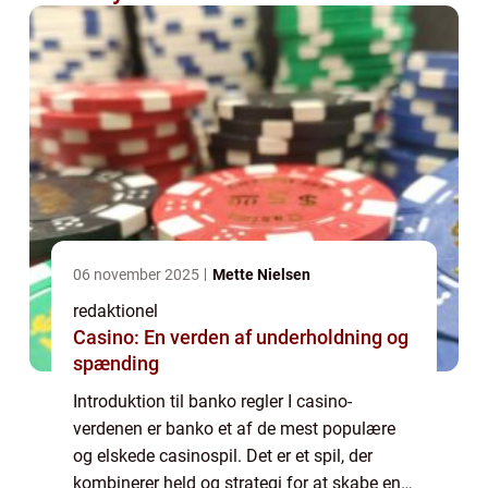
06 november 2025
Mette Nielsen
redaktionel
Casino: En verden af underholdning og
spænding
Introduktion til banko regler I casino-
verdenen er banko et af de mest populære
og elskede casinospil. Det er et spil, der
kombinerer held og strategi for at skabe en