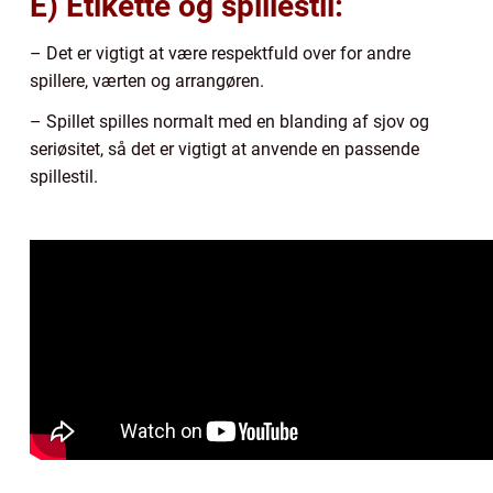
E) Etikette og spillestil:
– Det er vigtigt at være respektfuld over for andre
spillere, værten og arrangøren.
– Spillet spilles normalt med en blanding af sjov og
seriøsitet, så det er vigtigt at anvende en passende
spillestil.