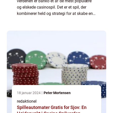
verdenen er banko et af de mest populære
og elskede casinospil. Det er et spil, der
kombinerer held og strategi for at skabe en
spændende oplevelse for spillere i alle aldre.
Hvis du er ny til banko eller genere...
18 januar 2024
Peter Mortensen
redaktionel
Spilleautomater Gratis for Sjov: En