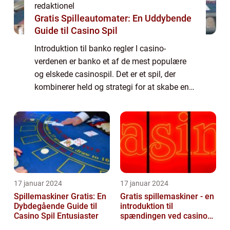
redaktionel
Gratis Spilleautomater: En Uddybende
Guide til Casino Spil
Introduktion til banko regler I casino-
verdenen er banko et af de mest populære
og elskede casinospil. Det er et spil, der
kombinerer held og strategi for at skabe en
spændende oplevelse for spillere i alle aldre.
Hvis du er ny til banko eller genere...
17 januar 2024
17 januar 2024
Spillemaskiner Gratis: En
Gratis spillemaskiner - en
Dybdegående Guide til
introduktion til
Casino Spil Entusiaster
spændingen ved casino
spil