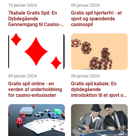
10 januar 2024
09 januar 2024
7kabale Gratis Spil: En
Gratis spil hjerterfri - et
Dybdegående
sjovt og spændende
Gennemgang til Casino-
casinospil
og Spilentusiaster
09 januar 2024
09 januar 2024
Gratis spil online - en
Gratis spil kabale: En
verden af underholdning
dybdegående
for casino-entusiaster
introduktion til et sjovt og
underholdende casinospil