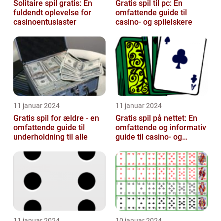
Solitaire spil gratis: En
Gratis spil til pc: En
fuldendt oplevelse for
omfattende guide til
casinoentusiaster
casino- og spilelskere
11 januar 2024
11 januar 2024
Gratis spil for ældre - en
Gratis spil på nettet: En
omfattende guide til
omfattende og informativ
underholdning til alle
guide til casino- og
spilentusiaster
11 januar 2024
10 januar 2024