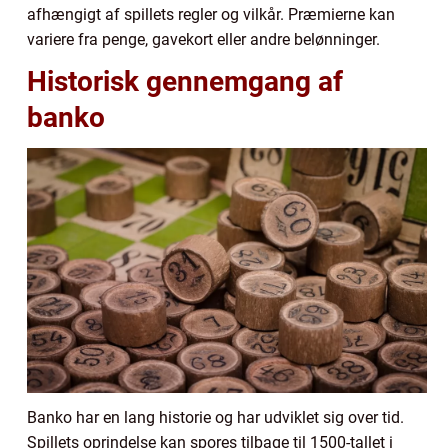
afhængigt af spillets regler og vilkår. Præmierne kan
variere fra penge, gavekort eller andre belønninger.
Historisk gennemgang af
banko
Banko har en lang historie og har udviklet sig over tid.
Spillets oprindelse kan spores tilbage til 1500-tallet i