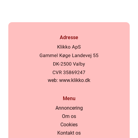
dine spiloplevelser
Adresse
web:
www.klikko.dk
Menu
Annoncering
Om os
Cookies
Kontakt os