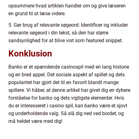
opsummere hvad artiklen handler om og give læseren
en grund til at læse videre.
5. Gør brug af relevante søgeord: Identificer og inkluder
relevante søgeord i din tekst, så den har større
sandsynlighed for at blive vist som featured snippet.
Konklusion
Banko er et spændende casinospil med en lang historie
og en bred appel. Det sociale aspekt af spillet og dets
popularitet har gjort det til en favorit blandt mange
spillere. Vi håber, at denne artikel har givet dig en dybere
forståelse for banko og dets vigtigste elementer. Hvis
du er interesseret i casino spil, kan banko være et sjovt
og underholdende valg. Så slå dig ned ved bordet, og
må heldet være med dig!