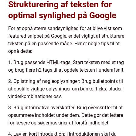
Strukturering af teksten for
optimal synlighed på Google
For at opnå større sandsynlighed for at blive vist som
featured snippet på Google, er det vigtigt at strukturere
teksten på en passende måde. Her er nogle tips til at
opnå dette:
1. Brug passende HTML-tags: Start teksten med et tag
og brug flere h2 tags til at opdele teksten i underafsnit.
2. Oplistning af nøgleoplysninger: Brug bulletpoints til
at opstille vigtige oplysninger om banko, f.eks. plader,
vinderkombinationer osv.
3. Brug informative overskrifter: Brug overskrifter til at
opsummere indholdet under dem. Dette gør det lettere
for læsere og søgemaskiner at forstå indholdet.
4. Lav en kort introduktion: I introduktionen skal du