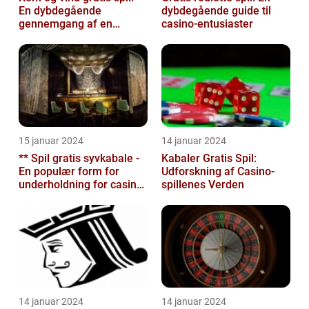
En dybdegående
dybdegående guide til
gennemgang af en
casino-entusiaster
populær måde at nyde
casino-oplevelsen
15 januar 2024
14 januar 2024
** Spil gratis syvkabale -
Kabaler Gratis Spil:
En populær form for
Udforskning af Casino-
underholdning for casino-
spillenes Verden
og spilentusiaster**
14 januar 2024
14 januar 2024