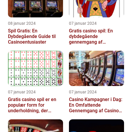
08 januar 2024
07 januar 2024
Spil Gratis: En
Gratis casino spil: En
Dybdegående Guide til
dybdegående
Casinoentusiaster
gennemgang af
mulighederne for at spille
gratis
07 januar 2024
07 januar 2024
Gratis casino spil er en
Casino Kampagner i Dag:
populær form for
En Omfattende
underholdning, der
Gennemgang af Casino
tilbyder spændingen ved
Og Spil
at spille casin...