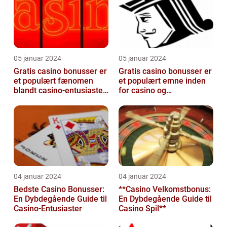
05 januar 2024
05 januar 2024
Gratis casino bonusser er
Gratis casino bonusser er
et populært fænomen
et populært emne inden
blandt casino-entusiaster,
for casino og
da de tilbyder spillerne
spilverdenen
mu...
04 januar 2024
04 januar 2024
Bedste Casino Bonusser:
**Casino Velkomstbonus:
En Dybdegående Guide til
En Dybdegående Guide til
Casino-Entusiaster
Casino Spil**