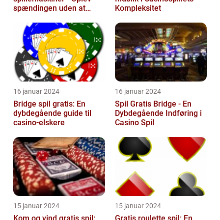
spændingen uden at
Kompleksitet
tømme lommen
16 januar 2024
16 januar 2024
Bridge spil gratis: En
Spil Gratis Bridge - En
dybdegående guide til
Dybdegående Indføring i
casino-elskere
Casino Spil
15 januar 2024
15 januar 2024
Kom og vind gratis spil:
Gratis roulette spil: En