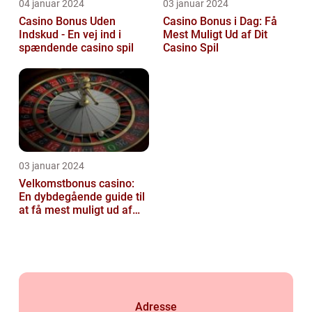
04 januar 2024
03 januar 2024
Casino Bonus Uden
Casino Bonus i Dag: Få
Indskud - En vej ind i
Mest Muligt Ud af Dit
spændende casino spil
Casino Spil
03 januar 2024
Velkomstbonus casino:
En dybdegående guide til
at få mest muligt ud af
dine spiloplevelser
Adresse