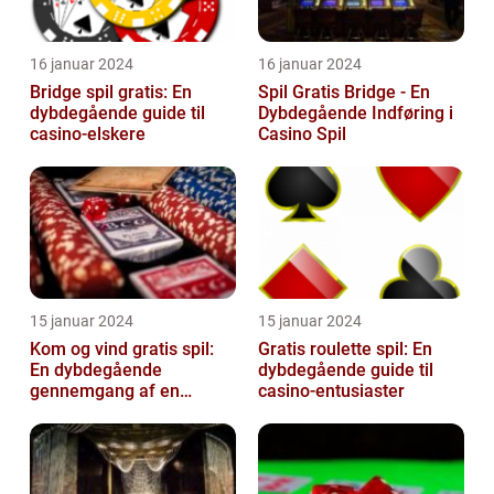
16 januar 2024
16 januar 2024
Bridge spil gratis: En
Spil Gratis Bridge - En
dybdegående guide til
Dybdegående Indføring i
casino-elskere
Casino Spil
15 januar 2024
15 januar 2024
Kom og vind gratis spil:
Gratis roulette spil: En
En dybdegående
dybdegående guide til
gennemgang af en
casino-entusiaster
populær måde at nyde
casino-oplevelsen