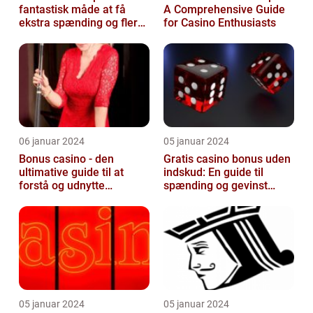
fantastisk måde at få
A Comprehensive Guide
ekstra spænding og flere
for Casino Enthusiasts
chancer for at vinde på,
nå...
06 januar 2024
05 januar 2024
Bonus casino - den
Gratis casino bonus uden
ultimative guide til at
indskud: En guide til
forstå og udnytte
spænding og gevinst
casinobonusser
uden at risikere dine egne
penge
05 januar 2024
05 januar 2024