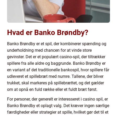
Hvad er Banko Brøndby?
Banko Brøndby er et spil, der kombinerer spænding og
underholdning med chancen for at vinde store
gevinster. Det er et populært casino-spil, der tiltrækker
spillere fra alle aldre og baggrunde. Banko Brøndby er
en variant af det traditionelle bankospil, hvor spillere får
udleveret et spillebræt med numre. Tallene, der bliver
trukket, skal markeres på spillebrættet, og det gælder
om at opnå en fuld række eller et fuldt bræt først.
For personer, der generelt er interesseret i casino spil, er
Banko Brøndby et oplagt valg. Det kræver ingen særlige
færdigheder eller strategier at spille, hvilket gør det til et