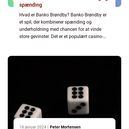
spænding
Hvad er Banko Brøndby? Banko Brøndby er
et spil, der kombinerer spænding og
underholdning med chancen for at vinde
store gevinster. Det er et populært casino-
spil, der tiltrækker spillere fra alle aldre og
baggrunde. Banko Brøndby er en variant af
de...
18 januar 2024
Peter Mortensen