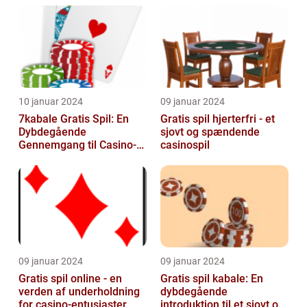
10 januar 2024
09 januar 2024
7kabale Gratis Spil: En
Gratis spil hjerterfri - et
Dybdegående
sjovt og spændende
Gennemgang til Casino-
casinospil
og Spilentusiaster
09 januar 2024
09 januar 2024
Gratis spil online - en
Gratis spil kabale: En
verden af underholdning
dybdegående
for casino-entusiaster
introduktion til et sjovt og