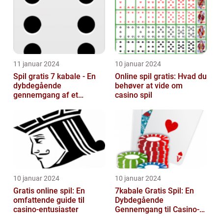
11 januar 2024
10 januar 2024
Spil gratis 7 kabale - En
Online spil gratis: Hvad du
dybdegående
behøver at vide om
gennemgang af et
casino spil
populært casino spil
10 januar 2024
10 januar 2024
Gratis online spil: En
7kabale Gratis Spil: En
omfattende guide til
Dybdegående
casino-entusiaster
Gennemgang til Casino-
og Spilentusiaster